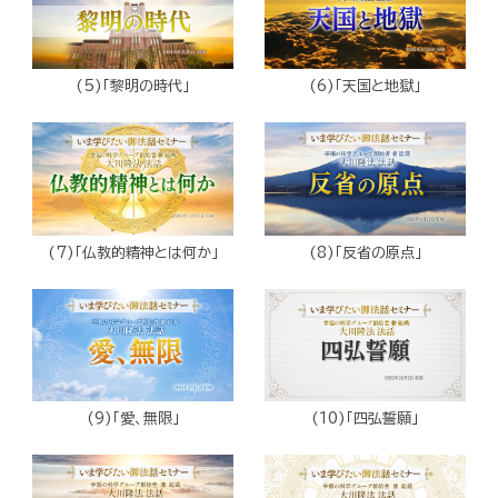
(5)「黎明の時代」
(6)「天国と地獄」
(7)「仏教的精神とは何か」
(8)「反省の原点」
(9)「愛、無限」
(10)「四弘誓願」