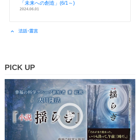
「未来への創造」(6/1～)
2024.06.01
expand_less
法話・霊言
PICK UP