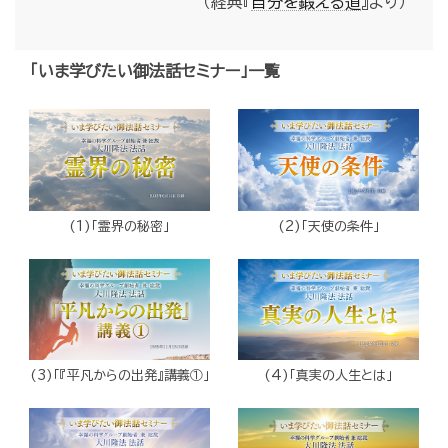
（経典『
自分を鍛える道
』より）
「いま学びたい御法話セミナー」一覧
(1)「霊界の秘密」
(2)「天使の条件」
(3)「『平凡からの出発』講義①」
(4)「真実の人生とは」