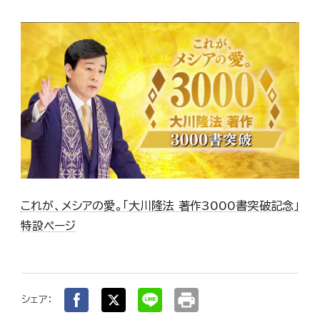
これが、メシアの愛。「大川隆法 著作3000書突破記念」
特設ページ
print
シェア：