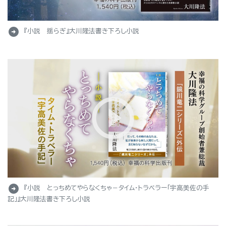
arrow_circle_right
『小説 揺らぎ』大川隆法書き下ろし小説
arrow_circle_right
『小説 とっちめてやらなくちゃ－タイム・トラベラー「宇高美佐の手
記」』大川隆法書き下ろし小説