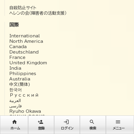
自殺防止サイト
ヘレンの会（障害者の活動支援）
国際
International
North America
Canada
Deutschland
France
United Kingdom
India
Philippines
Australia
中文(簡体)
한국어
Русский
العربية‏
فارسی
Ryuho Okawa
OKAWA BOOKS
home
person_add
login
search
menu
ホーム
登録
ログイン
検索
メニュー