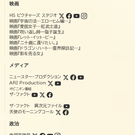
映画
HS ピクチャーズ スタジオ
映画『宇宙の法―エローヒム編―』
映画『愛国女子―紅武士道』
映画『呪い返し師—塩子誕生』
映画『レット・イット・ビー』
映画『二十歳に還りたい。』
映画『ドラゴン・ハート―霊界探訪記―』
映画『影を売る女』
メディア
ニュースター・プロダクション
ARI Production
オピニオン番組
ザ・ファクト
ザ・ファクト 異次元ファイル
天使のモーニングコール
政治