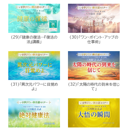
(29)「健康の復活―『復活の
(30)「ワン・ポイント・アップの
法』講義」
仕事術」
(31)「異次元パワーに目覚め
(32)「太陽の時代の到来を信じ
よ」
て」