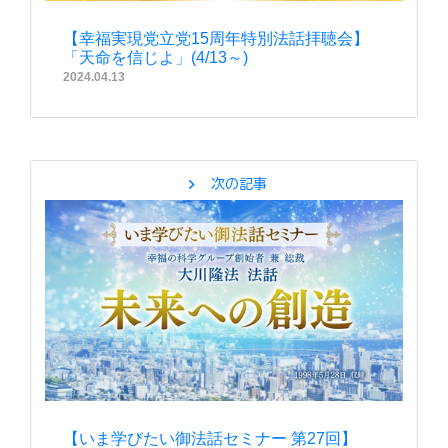
【幸福実現党立党15周年特別法話拝聴会】
「天命を信じよ」(4/13～)
2024.04.13
chevron_right
次の記事
【いま学びたい御法話セミナー 第27回】