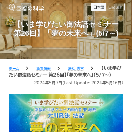
日本語
English
【いま学びたい御法話セミナー
第26回】「夢の未来へ」(5/7～)
chevron_right
chevron_right
chevron_right
【いま学び
ホーム
新着情報
法話・霊言
たい御法話セミナー 第26回】「夢の未来へ」(5/7～)
2024年5月7日
（Last Update:
2024年5月16日
）