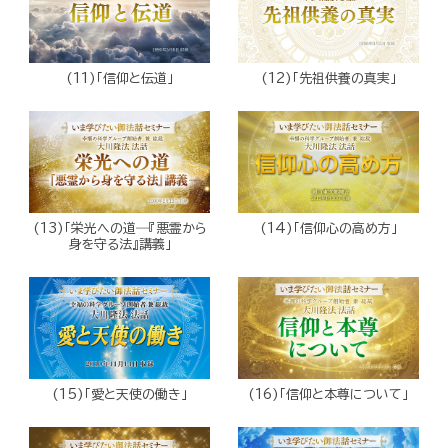
(11)「信仰と伝道」
(12)「先祖供養の真実」
(13)「栄光への道―『悪霊から
(14)「信仰心の高め方」
身を守る法』講義」
(15)「愛と天使の働き」
(16)「信仰と本尊について」