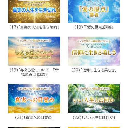
(17)「真実の人生を生き切れ」
(18)「『愛の原点』講義」
(19)「与える愛について―『幸
(20)「信仰に生きる美しさ」
福の原点』講義」
(21)「真実への目覚め」
(22)「いい人生とは何か」