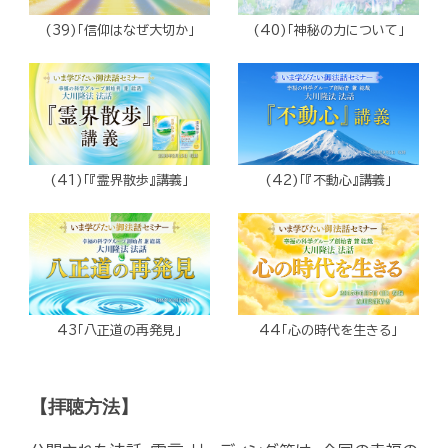
(39)「信仰はなぜ大切か」
(40)「神秘の力について」
(41)「『霊界散歩』講義」
(42)「『不動心』講義」
43「八正道の再発見」
44「心の時代を生きる」
【拝聴方法】