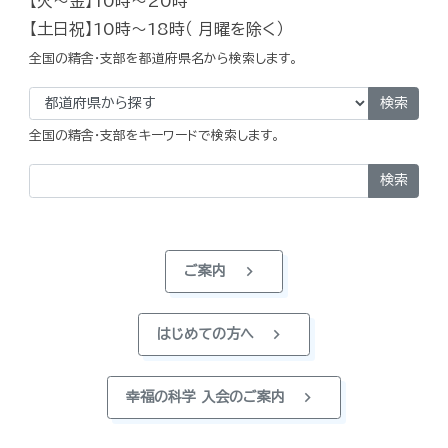
【火～金】10時～20時
【土日祝】10時～18時（ 月曜を除く）
全国の精舎・支部を都道府県名から検索します。
検索
全国の精舎・支部をキーワードで検索します。
検索
chevron_right
ご案内
chevron_right
はじめての方へ
chevron_right
幸福の科学 入会のご案内