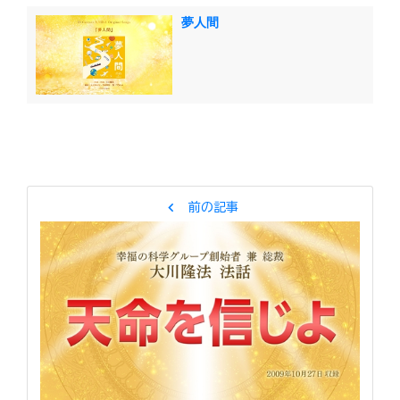
夢人間
chevron_left
前の記事