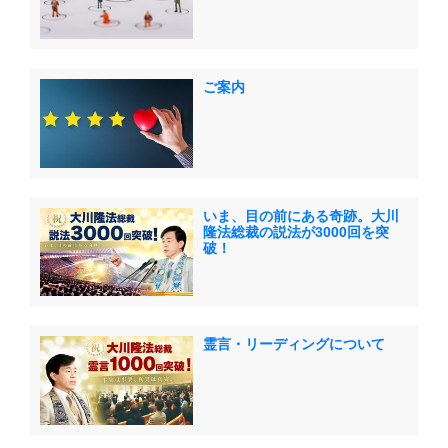
ご案内
いま、目の前にある奇跡。大川
隆法総裁の説法が3000回を突
破！
霊言・リーディングについて