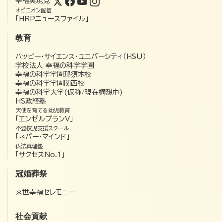
幸福実現党
オピニオン配信
「HRPニュースファイル」
教育
ハッピー・サイエンス・ユニバーシティ（HSU）
学校法人 幸福の科学学園
幸福の科学学園那須本校
幸福の科学学園関西校
幸福の科学大学(仮称/現在構想中)
HS政経塾
天使を育てる幼児教育
「エンゼルプランV」
不登校児支援スクール
「ネバー・マインド」
仏法真理塾
「サクセスNo.1」
冠婚葬祭
来世幸福セレモニー
社会貢献