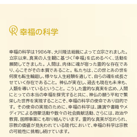
幸福の科学は1986年、大川隆法総裁によって立宗されました。
立宗以来、真実の人生観に基づく「幸福」を広めるべく、活動を
展開してきました。 人間は、肉体に魂が宿った霊的な存在であ
り、心こそがその本質であること。 私たちは、この世とあの世を
何度も転生輪廻し、様々な人生経験を通して、自らの魂を成長さ
せていく存在であること。 神仏が実在し、過去も現在も未来も、
人類を導いているということ。 こうした霊的な真実を広め、人間
にとっての本当の幸福を探究すると共に、神仏の願う平和で繁
栄した世界を実現することこそ、幸福の科学の使命であり目的で
す。 その使命の実現のために、幸福の科学は、講演や書籍やメ
ディアによる啓蒙活動や数々の社会貢献活動、さらには、政治や
教育、国際事業にも取り組んでいます。 霊的な真実が忘れられ、
宗教の価値が見失われている現代において、幸福の科学は宗教
の可能性に挑戦し続けています。