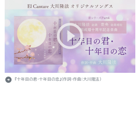
arrow_circle_right
『十年目の君・十年目の恋』（作詞・作曲：大川隆法）