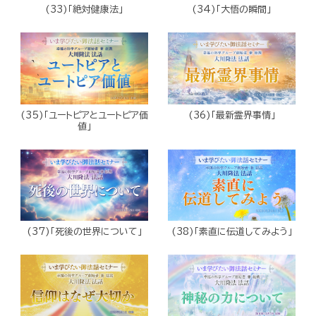
(33)「絶対健康法」
(34)「大悟の瞬間」
(35)「ユートピアとユートピア価
(36)「最新霊界事情」
値」
(37)「死後の世界について」
(38)「素直に伝道してみよう」