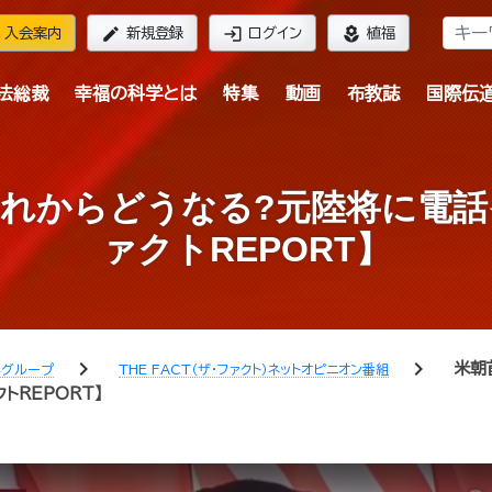
edit
login
local_florist
入会案内
新規登録
ログイン
植福
法総裁
幸福の科学とは
特集
動画
布教誌
国際伝
れからどうなる?元陸将に電
ァクトREPORT】
chevron_right
chevron_right
米朝
学グループ
THE FACT（ザ・ファクト）ネットオピニオン番組
トREPORT】