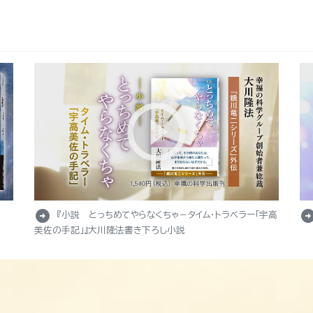
arrow_circle_right
arrow_circle_r
『小説 とっちめてやらなくちゃ－タイム・トラベラー「宇高
美佐の手記」』大川隆法書き下ろし小説