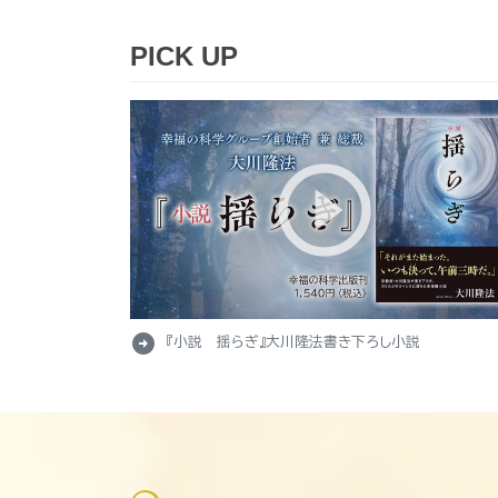
PICK UP
arrow_circle_right
『小説 揺らぎ』大川隆法書き下ろし小説