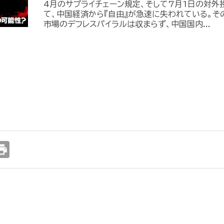
4月のサプライチェーン規定、そして7月1日の対外
て、中国経済から『自由』が急速に失われている。そ
市場のデフレスパイラルは収まらず、中国国内...
int