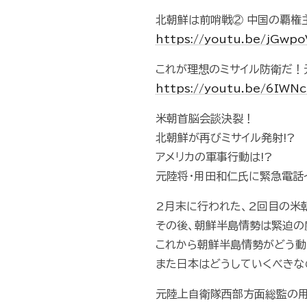
北朝鮮は前哨戦② 中国の覇権
https://youtu.be/jGwp
これが理想のミサイル防衛だ！
https://youtu.be/6IWN
米朝首脳会談決裂！
北朝鮮が再びミサイル発射!?
アメリカの軍事行動は!?
元陸将・用田和仁氏に緊急電話イ
2月末に行われた、2回目の米
その後、朝鮮半島情勢は緊迫の
これから朝鮮半島情勢がどう動
また日本はどうしていくべきな
元陸上自衛隊西部方面総監の用