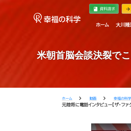
book
arrow_forward
資料請求
ホーム
大川隆
米朝首脳会談決裂でこ
chevron_right
chevron_right
ホーム
動画
幸福の科
元陸将に電話インタビュー【ザ・ファク