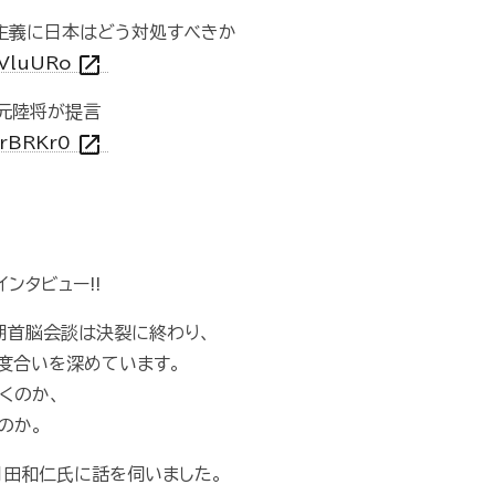
主義に日本はどう対処すべきか
open_in_new
oVluURo
元陸将が提言
open_in_new
crBRKr0
ンタビュー!!
朝首脳会談は決裂に終わり、
度合いを深めています。
くのか、
のか。
田和仁氏に話を伺いました。