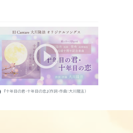
ight
『十年目の君・十年目の恋』（作詞・作曲：大川隆法）