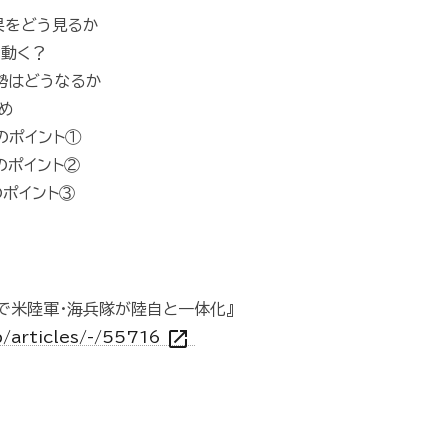
果をどう見るか
う動く？
勢はどうなるか
とめ
のポイント①
のポイント②
のポイント③
戦で米陸軍・海兵隊が陸自と一体化』
open_in_new
jp/articles/-/55716