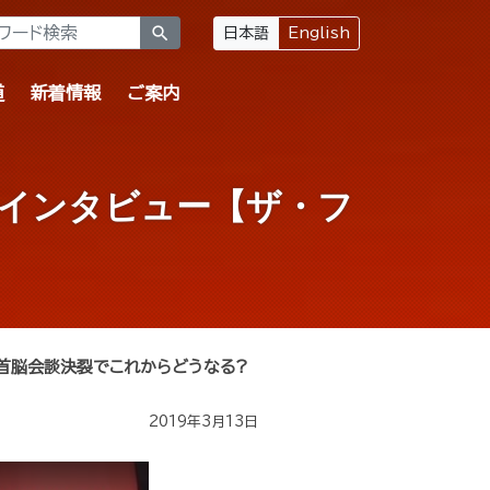
search
日本語
English
道
新着情報
ご案内
話インタビュー【ザ・フ
首脳会談決裂でこれからどうなる?
2019年3月13日