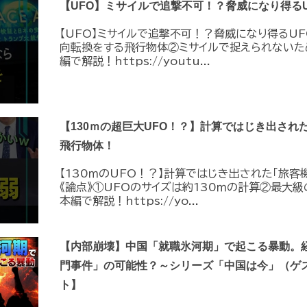
【UFO】ミサイルで追撃不可！？脅威になり得るU
【UFO】ミサイルで追撃不可！？脅威になり得るUF
向転換をする飛行物体②ミサイルで捉えられないた
編で解説！https://youtu...
【130ｍの超巨大UFO！？】計算ではじき出され
飛行物体！
【130ｍのUFO！？】計算ではじき出された「旅客
《論点》①UFOのサイズは約130ｍの計算②最大級
本編で解説！https://yo...
【内部崩壊】中国「就職氷河期」で起こる暴動。
門事件」の可能性？～シリーズ「中国は今」（ゲ
ト】