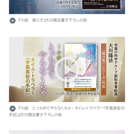
arrow_circle_right
『小説 揺らぎ』大川隆法書き下ろし小説
arrow_circle_right
『小説 とっちめてやらなくちゃ－タイム・トラベラー「宇高美佐の
手記」』大川隆法書き下ろし小説