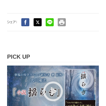
print
シェア：
PICK UP