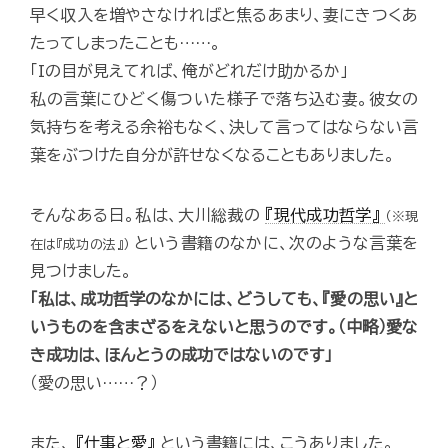
早く収入を増やさなければと焦るあまり、妻にきつくあ
たってしまったことも……。
「Iの目が見えてれば、俺がどれだけ助かるか」
私の言葉にひどく傷ついた様子で落ち込む妻。彼女の
気持ちを考える余裕もなく、決して言ってはならない言
葉をぶつけた自分が許せなくなることもありました。
そんなある日。私は、大川総裁の
『現代成功哲学』
（※現
という書籍のなかに、次のような言葉を
在は『成功の法』）
見つけました。
「私は、成功哲学のなかには、どうしても、『愛の思い』と
いうものを含まざるをえないと思うのです。（中略）愛な
き成功は、ほんとうの成功ではないのです」
（愛の思い……？）
また、
『仕事と愛』
という書籍には、こうありました。