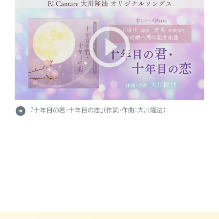
arrow_circle_right
『十年目の君・十年目の恋』（作詞・作曲：大川隆法）