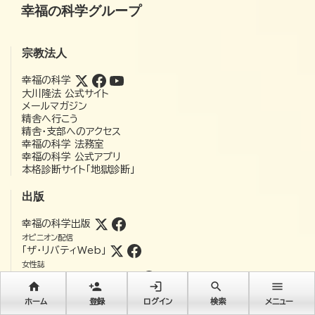
幸福の科学グループ
宗教法人
幸福の科学
大川隆法 公式サイト
メールマガジン
精舎へ行こう
精舎・支部へのアクセス
幸福の科学 法務室
幸福の科学 公式アプリ
本格診断サイト「地獄診断」
出版
幸福の科学出版
オピニオン配信
「ザ・リバティWeb」
女性誌
「アー・ユー・ハッピー?」
home
person_add
login
search
menu
ホーム
登録
ログイン
検索
メニュー
映画