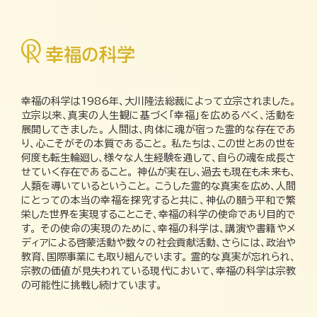
幸福の科学は1986年、大川隆法総裁によって立宗されました。
立宗以来、真実の人生観に基づく「幸福」を広めるべく、活動を
展開してきました。 人間は、肉体に魂が宿った霊的な存在であ
り、心こそがその本質であること。 私たちは、この世とあの世を
何度も転生輪廻し、様々な人生経験を通して、自らの魂を成長さ
せていく存在であること。 神仏が実在し、過去も現在も未来も、
人類を導いているということ。 こうした霊的な真実を広め、人間
にとっての本当の幸福を探究すると共に、神仏の願う平和で繁
栄した世界を実現することこそ、幸福の科学の使命であり目的で
す。 その使命の実現のために、幸福の科学は、講演や書籍やメ
ディアによる啓蒙活動や数々の社会貢献活動、さらには、政治や
教育、国際事業にも取り組んでいます。 霊的な真実が忘れられ、
宗教の価値が見失われている現代において、幸福の科学は宗教
の可能性に挑戦し続けています。