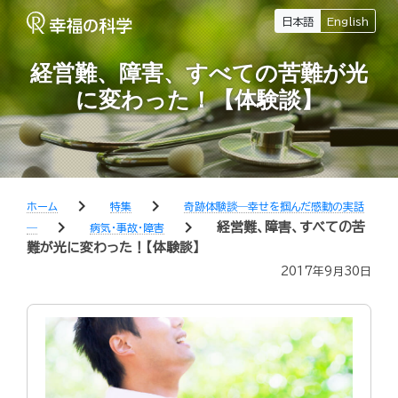
日本語
English
経営難、障害、すべての苦難が光
に変わった！【体験談】
chevron_right
chevron_right
ホーム
特集
奇跡体験談―幸せを掴んだ感動の実話
chevron_right
chevron_right
経営難、障害、すべての苦
―
病気・事故・障害
難が光に変わった！【体験談】
2017年9月30日