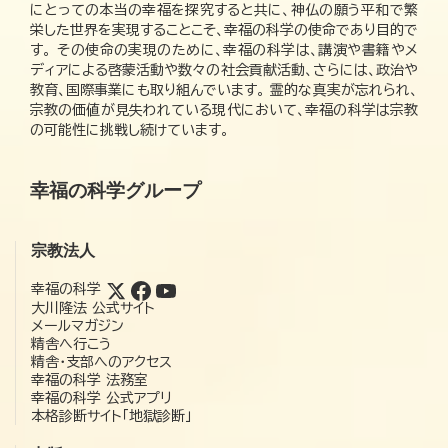
にとっての本当の幸福を探究すると共に、神仏の願う平和で繁
栄した世界を実現することこそ、幸福の科学の使命であり目的で
す。 その使命の実現のために、幸福の科学は、講演や書籍やメ
ディアによる啓蒙活動や数々の社会貢献活動、さらには、政治や
教育、国際事業にも取り組んでいます。 霊的な真実が忘れられ、
宗教の価値が見失われている現代において、幸福の科学は宗教
の可能性に挑戦し続けています。
幸福の科学グループ
宗教法人
幸福の科学
大川隆法 公式サイト
メールマガジン
精舎へ行こう
精舎・支部へのアクセス
幸福の科学 法務室
幸福の科学 公式アプリ
本格診断サイト「地獄診断」