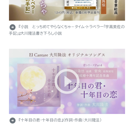
arrow_circle_right
『小説 とっちめてやらなくちゃ－タイム・トラベラー「宇高美佐の
手記」』大川隆法書き下ろし小説
arrow_circle_right
『十年目の君・十年目の恋』（作詞・作曲：大川隆法）