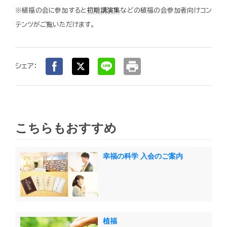
※植福の会に参加すると
初期講演集
などの植福の会参加者向けコン
テンツがご覧いただけます。
print
シェア：
こちらもおすすめ
幸福の科学 入会のご案内
植福