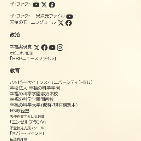
ザ・ファクト
ザ・ファクト 異次元ファイル
天使のモーニングコール
政治
幸福実現党
オピニオン配信
「HRPニュースファイル」
教育
ハッピー・サイエンス・ユニバーシティ（HSU）
学校法人 幸福の科学学園
幸福の科学学園那須本校
幸福の科学学園関西校
幸福の科学大学(仮称/現在構想中)
HS政経塾
天使を育てる幼児教育
「エンゼルプランV」
不登校児支援スクール
「ネバー・マインド」
仏法真理塾