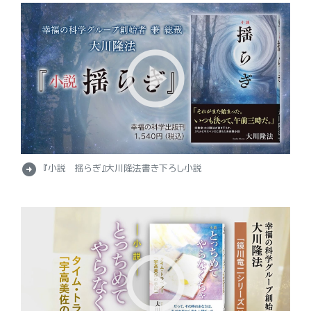
arrow_circle_right
『小説 揺らぎ』大川隆法書き下ろし小説