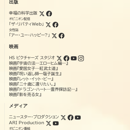
出版
幸福の科学出版
オピニオン配信
「ザ・リバティWeb」
女性誌
「アー・ユー・ハッピー?」
映画
HS ピクチャーズ スタジオ
映画『宇宙の法―エローヒム編―』
映画『愛国女子―紅武士道』
映画『呪い返し師—塩子誕生』
映画『レット・イット・ビー』
映画『二十歳に還りたい。』
映画『ドラゴン・ハート―霊界探訪記―』
映画『影を売る女』
メディア
ニュースター・プロダクション
ARI Production
オピニオン番組