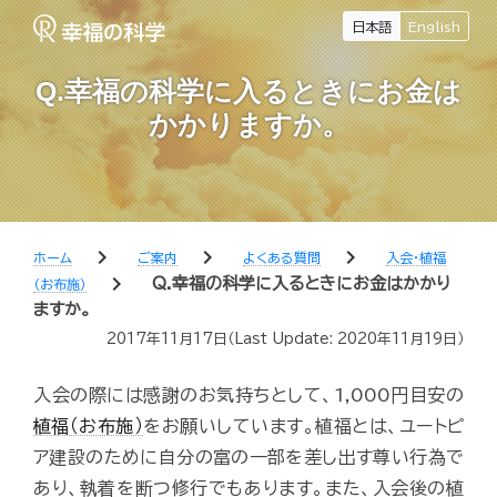
日本語
English
Q.幸福の科学に入るときにお金は
かかりますか。
chevron_right
chevron_right
chevron_right
ホーム
ご案内
よくある質問
入会・植福
chevron_right
Q.幸福の科学に入るときにお金はかかり
（お布施）
ますか。
2017年11月17日
（Last Update:
2020年11月19日
）
入会の際には感謝のお気持ちとして、1,000円目安の
植福（お布施）
をお願いしています。植福とは、ユートピ
ア建設のために自分の富の一部を差し出す尊い行為で
あり、執着を断つ修行でもあります。また、入会後の植