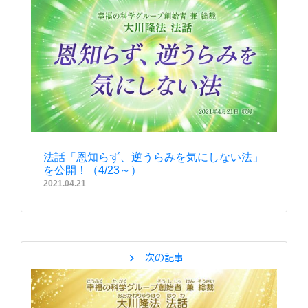
法話「恩知らず、逆うらみを気にしない法」
を公開！（4/23～）
2021.04.21
chevron_right
次の記事