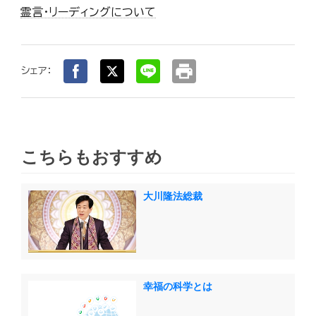
霊言・リーディングについて
print
シェア：
こちらもおすすめ
大川隆法総裁
幸福の科学とは