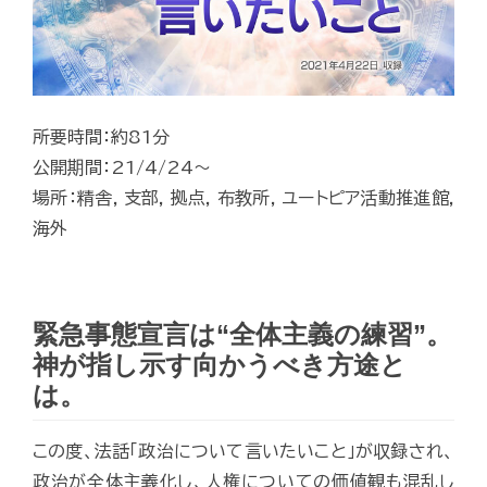
所要時間：約81分
公開期間：21/4/24～
場所：精舎, 支部, 拠点, 布教所, ユートピア活動推進館,
海外
緊急事態宣言は“全体主義の練習”。
神が指し示す向かうべき方途と
は。
この度、法話「政治について言いたいこと」が収録され、
政治が全体主義化し、人権についての価値観も混乱し