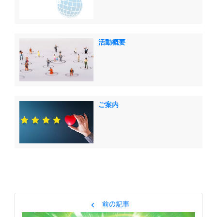
活動概要
ご案内
chevron_left
前の記事