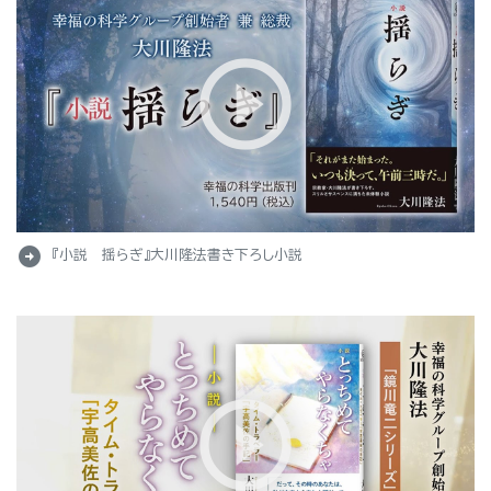
arrow_circle_right
『小説 揺らぎ』大川隆法書き下ろし小説