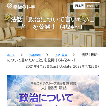
日本語
English
法話「政治について言いたいこ
と」を公開！（4/24～）
chevron_right
chevron_right
chevron_right
法話「政治
ホーム
新着情報
法話・霊言
について言いたいこと」を公開！（4/24～）
2021年4月23日
（Last Update:
2022年7月23日
）