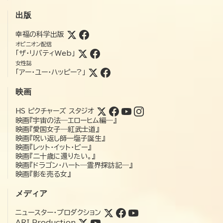
出版
幸福の科学出版
オピニオン配信
「ザ・リバティWeb」
女性誌
「アー・ユー・ハッピー?」
映画
HS ピクチャーズ スタジオ
映画『宇宙の法―エローヒム編―』
映画『愛国女子―紅武士道』
映画『呪い返し師—塩子誕生』
映画『レット・イット・ビー』
映画『二十歳に還りたい。』
映画『ドラゴン・ハート―霊界探訪記―』
映画『影を売る女』
メディア
ニュースター・プロダクション
ARI Production