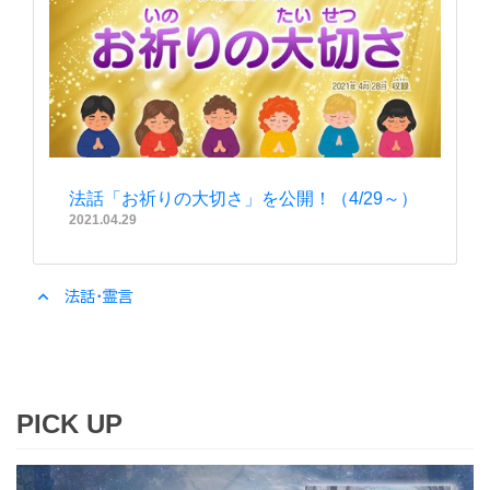
法話「お祈りの大切さ」を公開！（4/29～）
2021.04.29
expand_less
法話・霊言
PICK UP