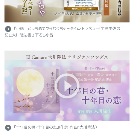
arrow_circle_right
『小説 とっちめてやらなくちゃ－タイム・トラベラー「宇高美佐の手
記」』大川隆法書き下ろし小説
arrow_circle_right
『十年目の君・十年目の恋』（作詞・作曲：大川隆法）