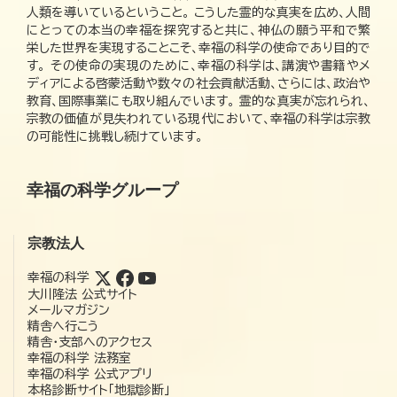
人類を導いているということ。 こうした霊的な真実を広め、人間
にとっての本当の幸福を探究すると共に、神仏の願う平和で繁
栄した世界を実現することこそ、幸福の科学の使命であり目的で
す。 その使命の実現のために、幸福の科学は、講演や書籍やメ
ディアによる啓蒙活動や数々の社会貢献活動、さらには、政治や
教育、国際事業にも取り組んでいます。 霊的な真実が忘れられ、
宗教の価値が見失われている現代において、幸福の科学は宗教
の可能性に挑戦し続けています。
幸福の科学グループ
宗教法人
幸福の科学
大川隆法 公式サイト
メールマガジン
精舎へ行こう
精舎・支部へのアクセス
幸福の科学 法務室
幸福の科学 公式アプリ
本格診断サイト「地獄診断」