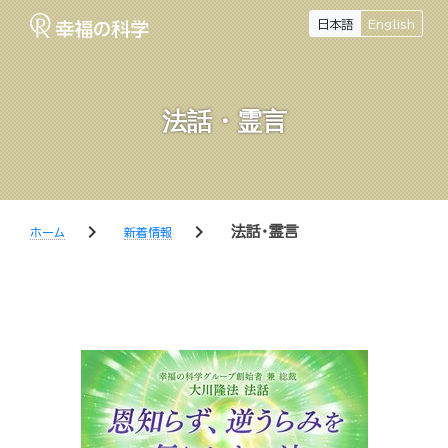
日本語
English
法話・霊言
chevron_right
chevron_right
法話・霊言
ホーム
新着情報