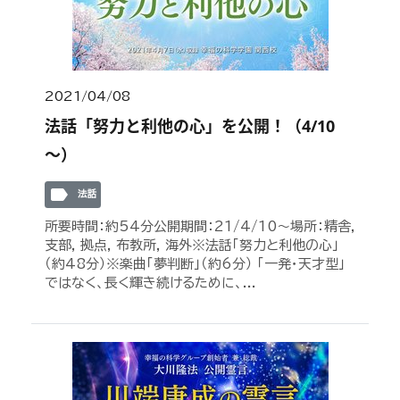
2021/04/08
法話「努力と利他の心」を公開！（4/10
～）
label
法話
所要時間：約54分公開期間：21/4/10～場所：精舎,
支部, 拠点, 布教所, 海外※法話「努力と利他の心」
（約48分）※楽曲「夢判断」（約6分） 「一発・天才型」
ではなく、長く輝き続けるために、...