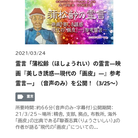
2021/03/24
霊言「蒲松齢（ほしょうれい）の霊言—映
画『美しき誘惑—現代の「画皮」—』参考
霊言—」（音声のみ）を公開！（3/25～）
label
霊言
所要時間：約66分（音声のみ・字幕付）公開期間：
21/3/25～場所：精舎, 支部, 拠点, 布教所, 海外
「画皮」の出典である『聊斎志異（りょうさいしい）』の
作者が語る“現代の「画皮」”についての...