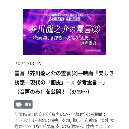
2021/03/17
霊言「芥川龍之介の霊言[2]—映画『美しき
誘惑—現代の「画皮」—』参考霊言—」
（音声のみ）を公開！（3/19～）
label
霊言
所要時間：約61分（音声のみ・字幕付）公開期間：
21/3/19～場所：精舎, 支部, 拠点, 布教所, 海外 女
性だけではない「男画皮」の特徴から、性格によって