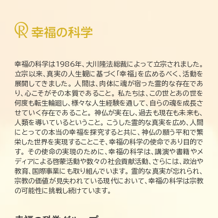
幸福の科学は1986年、大川隆法総裁によって立宗されました。
立宗以来、真実の人生観に基づく「幸福」を広めるべく、活動を
展開してきました。 人間は、肉体に魂が宿った霊的な存在であ
り、心こそがその本質であること。 私たちは、この世とあの世を
何度も転生輪廻し、様々な人生経験を通して、自らの魂を成長さ
せていく存在であること。 神仏が実在し、過去も現在も未来も、
人類を導いているということ。 こうした霊的な真実を広め、人間
にとっての本当の幸福を探究すると共に、神仏の願う平和で繁
栄した世界を実現することこそ、幸福の科学の使命であり目的で
す。 その使命の実現のために、幸福の科学は、講演や書籍やメ
ディアによる啓蒙活動や数々の社会貢献活動、さらには、政治や
教育、国際事業にも取り組んでいます。 霊的な真実が忘れられ、
宗教の価値が見失われている現代において、幸福の科学は宗教
の可能性に挑戦し続けています。