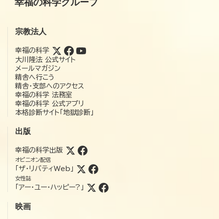
幸福の科学グループ
宗教法人
幸福の科学
大川隆法 公式サイト
メールマガジン
精舎へ行こう
精舎・支部へのアクセス
幸福の科学 法務室
幸福の科学 公式アプリ
本格診断サイト「地獄診断」
出版
幸福の科学出版
オピニオン配信
「ザ・リバティWeb」
女性誌
「アー・ユー・ハッピー?」
映画