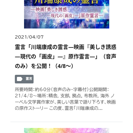
2021/04/07
霊言「川端康成の霊言―映画『美しき誘惑
―現代の「画皮」―』原作霊言―」（音声
のみ）を公開！（4/8～）
label
霊言
所要時間：約60分（音声のみ・字幕付）公開期間：
21/4/8～場所：精舎, 支部, 拠点, 布教所, 海外 ノ
ーベル文学賞作家が、美しい言葉で語り下ろす、映画
の原作ストーリー この度、霊言「川端康成の...