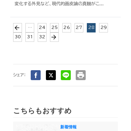
変化する外見など、現代的画皮論の真髄がこ...
arrow_back
(current)
…
24
25
26
27
28
29
arrow_forward
30
31
32
print
シェア：
こちらもおすすめ
新着情報