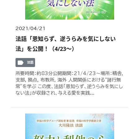
2021/04/21
法話「恩知らず、逆うらみを気にしない
法」を公開！（4/23～）
label
法話
所要時間：約83分公開期間：21/4/23～場所：精舎,
支部, 拠点, 布教所, 海外 人間関係における“諸行無
常”を学ぶ この度、法話「恩知らず、逆うらみを気にし
ない法」が収録され、与える愛を実践...