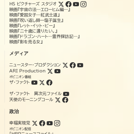
HS ピクチャーズ スタジオ
映画『宇宙の法―エローヒム編―』
映画『愛国女子―紅武士道』
映画『呪い返し師—塩子誕生』
映画『レット・イット・ビー』
映画『二十歳に還りたい。』
映画『ドラゴン・ハート―霊界探訪記―』
映画『影を売る女』
メディア
ニュースター・プロダクション
ARI Production
オピニオン番組
ザ・ファクト
ザ・ファクト 異次元ファイル
天使のモーニングコール
政治
幸福実現党
オピニオン配信