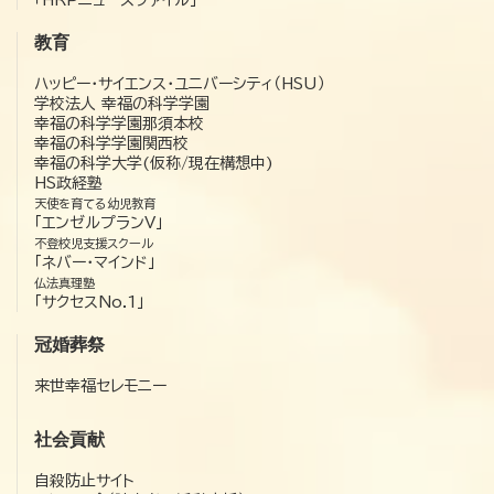
「HRPニュースファイル」
教育
ハッピー・サイエンス・ユニバーシティ（HSU）
学校法人 幸福の科学学園
幸福の科学学園那須本校
幸福の科学学園関西校
幸福の科学大学(仮称/現在構想中)
HS政経塾
天使を育てる幼児教育
「エンゼルプランV」
不登校児支援スクール
「ネバー・マインド」
仏法真理塾
「サクセスNo.1」
冠婚葬祭
来世幸福セレモニー
社会貢献
自殺防止サイト