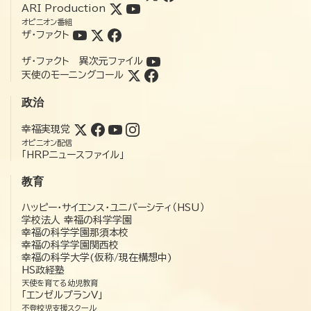
ARI Production
オピニオン番組
ザ・ファクト
ザ・ファクト 異次元ファイル
天使のモーニングコール
政治
幸福実現党
オピニオン配信
「HRPニュースファイル」
教育
ハッピー・サイエンス・ユニバーシティ（HSU）
学校法人 幸福の科学学園
幸福の科学学園那須本校
幸福の科学学園関西校
幸福の科学大学(仮称/現在構想中)
HS政経塾
天使を育てる幼児教育
「エンゼルプランV」
不登校児支援スクール