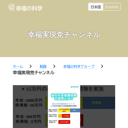
日本語
English
幸福実現党チャンネル
chevron_right
chevron_right
chevron_right
ホーム
動画
幸福の科学グループ
幸福実現党チャンネル