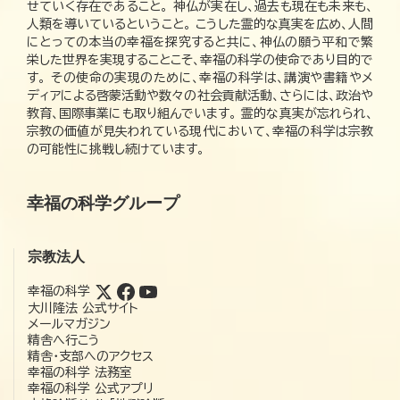
せていく存在であること。 神仏が実在し、過去も現在も未来も、
人類を導いているということ。 こうした霊的な真実を広め、人間
にとっての本当の幸福を探究すると共に、神仏の願う平和で繁
栄した世界を実現することこそ、幸福の科学の使命であり目的で
す。 その使命の実現のために、幸福の科学は、講演や書籍やメ
ディアによる啓蒙活動や数々の社会貢献活動、さらには、政治や
教育、国際事業にも取り組んでいます。 霊的な真実が忘れられ、
宗教の価値が見失われている現代において、幸福の科学は宗教
の可能性に挑戦し続けています。
幸福の科学グループ
宗教法人
幸福の科学
大川隆法 公式サイト
メールマガジン
精舎へ行こう
精舎・支部へのアクセス
幸福の科学 法務室
幸福の科学 公式アプリ