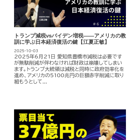
トランプ減税vsバイデン増税――アメリカの教
訓に学ぶ日本経済復活の鍵【江夏正敏】
2025-10-03
2025年6月21日 愛知県豊橋市減税は必要です
が無駄削減が伴わなければ財政は崩壊してしまい
ます。トランプ大統領は減税と同時に政府効率化を
進め、アメリカの5100兆円の巨額赤字削減に取り
組もうとして...