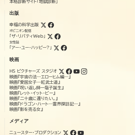
本格診断サイト「地獄診断」
出版
幸福の科学出版
オピニオン配信
「ザ・リバティWeb」
女性誌
「アー・ユー・ハッピー?」
映画
HS ピクチャーズ スタジオ
映画『宇宙の法―エローヒム編―』
映画『愛国女子―紅武士道』
映画『呪い返し師—塩子誕生』
映画『レット・イット・ビー』
映画『二十歳に還りたい。』
映画『ドラゴン・ハート―霊界探訪記―』
映画『影を売る女』
メディア
ニュースター・プロダクション