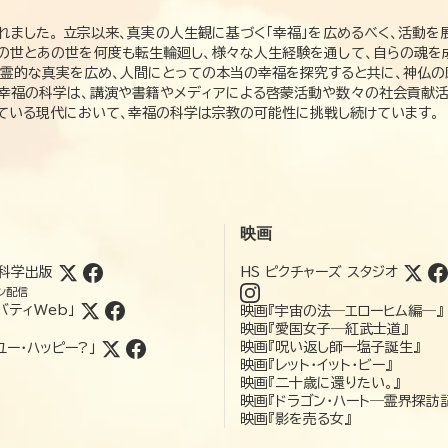
れました。 立宗以来、真実の人生観に基づく「幸福」を広めるべく、活動を
この世とあの世を何度も転生輪廻し、様々な人生経験を通して、自らの魂を
た霊的な真実を広め、人間にとっての本当の幸福を探究すると共に、神仏
、幸福の科学は、講演や書籍やメディアによる啓蒙活動や数々の社会貢献活
れている現代において、幸福の科学は宗教の可能性に挑戦し続けています。
映画
科学出版
HS ピクチャーズ スタジオ
ン配信
バティWeb」
映画『宇宙の法―エローヒム編―』
映画『愛国女子―紅武士道』
映画『呪い返し師—塩子誕生』
ユー・ハッピー?」
映画『レット・イット・ビー』
映画『二十歳に還りたい。』
映画『ドラゴン・ハート―霊界探訪
映画『影を売る女』