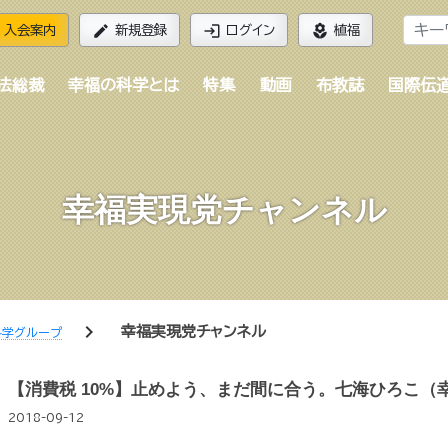
edit
login
local_florist
入会案内
新規登録
ログイン
植福
法総裁
幸福の科学とは
特集
動画
布教誌
国際伝
幸福実現党チャンネル
chevron_right
幸福実現党チャンネル
科学グループ
【消費税 10%】止めよう、まだ間に合う。七海ひろこ（
2018-09-12