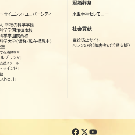
冠婚葬祭
ー・サイエンス・ユニバーシティ
来世幸福セレモニー
）
人 幸福の科学学園
社会貢献
科学学園那須本校
科学学園関西校
自殺防止サイト
科学大学(仮称/現在構想中)
ヘレンの会（障害者の活動支援）
経塾
てる幼児教育
ゼルプランV」
支援スクール
・マインド」
塾
スNo.1」