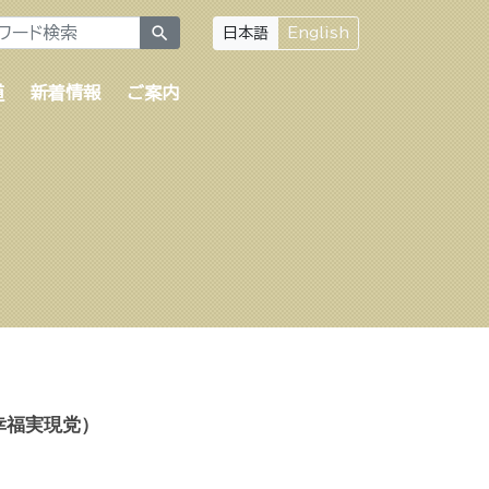
search
日本語
English
道
新着情報
ご案内
幸福実現党）