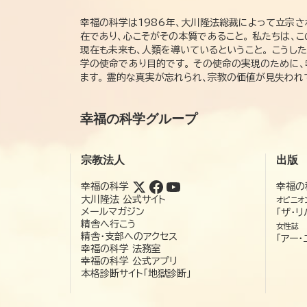
幸福の科学は1986年、大川隆法総裁によって立宗さ
在であり、心こそがその本質であること。 私たちは、
現在も未来も、人類を導いているということ。 こうし
学の使命であり目的です。 その使命の実現のために
ます。 霊的な真実が忘れられ、宗教の価値が見失わ
幸福の科学グループ
宗教法人
出版
幸福の科学
幸福の
大川隆法 公式サイト
オピニオ
メールマガジン
「ザ・リ
精舎へ行こう
女性誌
精舎・支部へのアクセス
「アー・
幸福の科学 法務室
幸福の科学 公式アプリ
本格診断サイト「地獄診断」