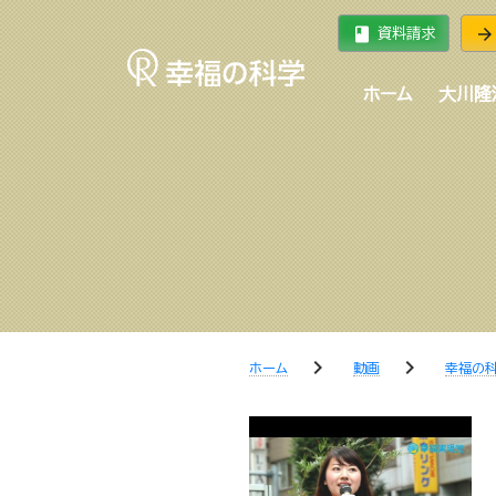
book
arrow_forward
資料請求
ホーム
大川隆
chevron_right
chevron_right
ホーム
動画
幸福の