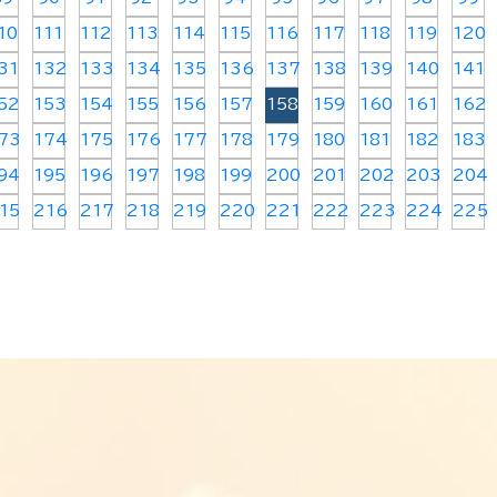
10
111
112
113
114
115
116
117
118
119
120
31
132
133
134
135
136
137
138
139
140
141
52
153
154
155
156
157
158
159
160
161
162
73
174
175
176
177
178
179
180
181
182
183
94
195
196
197
198
199
200
201
202
203
204
15
216
217
218
219
220
221
222
223
224
225