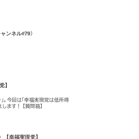
ンネル#79〉
現党】
」。今回は「幸福実現党は低所得
します！ 【質問箱】
3〉【幸福実現党】