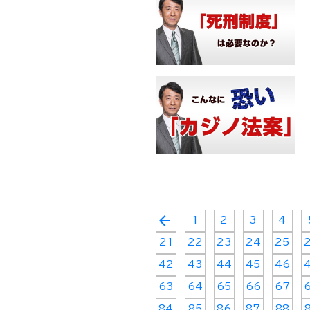
arrow_back
1
2
3
4
21
22
23
24
25
42
43
44
45
46
63
64
65
66
67
84
85
86
87
88