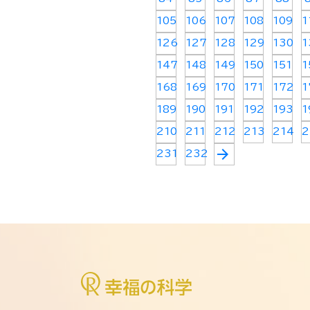
105
106
107
108
109
1
126
127
128
129
130
1
147
148
149
150
151
1
168
169
170
171
172
1
189
190
191
192
193
1
210
211
212
213
214
2
arrow_forward
231
232