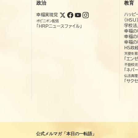
政治
教育
ハッピ
幸福実現党
（HSU
オピニオン配信
学校法
「HRPニュースファイル」
幸福の
幸福の
幸福の
HS政
天使を育
「エン
不登校児
「ネバー
仏法真理
「サクセ
公式メルマガ「本日の一転語」