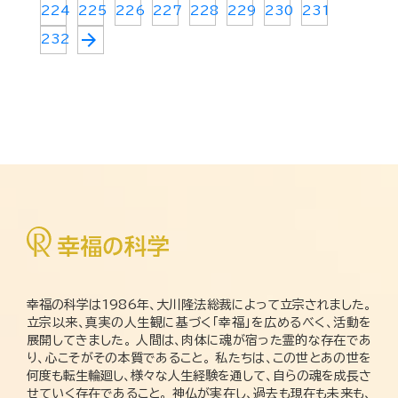
224
225
226
227
228
229
230
231
arrow_forward
232
幸福の科学は1986年、大川隆法総裁によって立宗されました。
立宗以来、真実の人生観に基づく「幸福」を広めるべく、活動を
展開してきました。 人間は、肉体に魂が宿った霊的な存在であ
り、心こそがその本質であること。 私たちは、この世とあの世を
何度も転生輪廻し、様々な人生経験を通して、自らの魂を成長さ
せていく存在であること。 神仏が実在し、過去も現在も未来も、