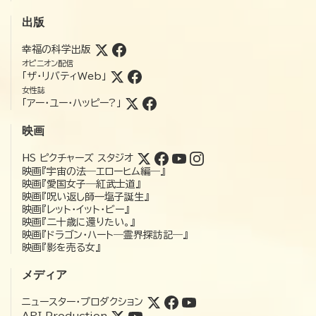
出版
幸福の科学出版
オピニオン配信
「ザ・リバティWeb」
女性誌
「アー・ユー・ハッピー?」
映画
HS ピクチャーズ スタジオ
映画『宇宙の法―エローヒム編―』
映画『愛国女子―紅武士道』
映画『呪い返し師—塩子誕生』
映画『レット・イット・ビー』
映画『二十歳に還りたい。』
映画『ドラゴン・ハート―霊界探訪記―』
映画『影を売る女』
メディア
ニュースター・プロダクション
ARI Production