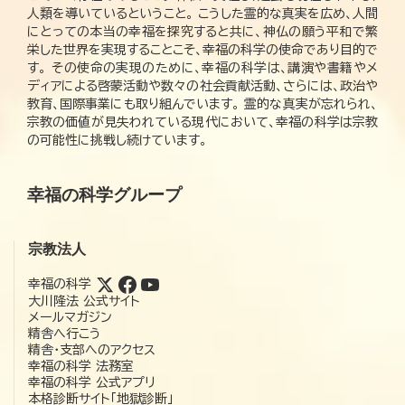
人類を導いているということ。 こうした霊的な真実を広め、人間
にとっての本当の幸福を探究すると共に、神仏の願う平和で繁
栄した世界を実現することこそ、幸福の科学の使命であり目的で
す。 その使命の実現のために、幸福の科学は、講演や書籍やメ
ディアによる啓蒙活動や数々の社会貢献活動、さらには、政治や
教育、国際事業にも取り組んでいます。 霊的な真実が忘れられ、
宗教の価値が見失われている現代において、幸福の科学は宗教
の可能性に挑戦し続けています。
幸福の科学グループ
宗教法人
幸福の科学
大川隆法 公式サイト
メールマガジン
精舎へ行こう
精舎・支部へのアクセス
幸福の科学 法務室
幸福の科学 公式アプリ
本格診断サイト「地獄診断」