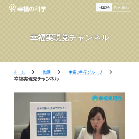
日本語
English
幸福実現党チャンネル
chevron_right
chevron_right
chevron_right
ホーム
動画
幸福の科学グループ
幸福実現党チャンネル