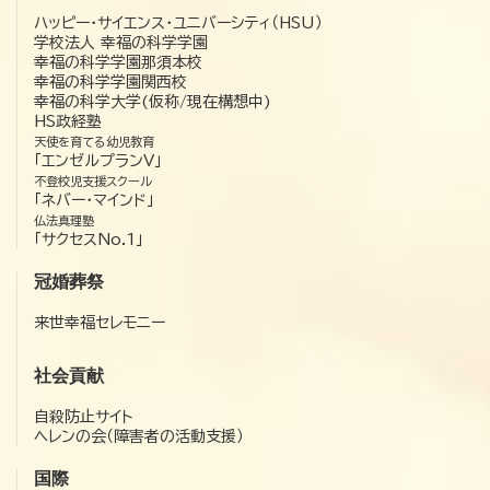
ハッピー・サイエンス・ユニバーシティ（HSU）
学校法人 幸福の科学学園
幸福の科学学園那須本校
幸福の科学学園関西校
幸福の科学大学(仮称/現在構想中)
HS政経塾
天使を育てる幼児教育
「エンゼルプランV」
不登校児支援スクール
「ネバー・マインド」
仏法真理塾
「サクセスNo.1」
冠婚葬祭
来世幸福セレモニー
社会貢献
自殺防止サイト
ヘレンの会（障害者の活動支援）
国際