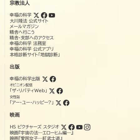
宗教法人
幸福の科学
大川隆法 公式サイト
メールマガジン
精舎へ行こう
精舎・支部へのアクセス
幸福の科学 法務室
幸福の科学 公式アプリ
本格診断サイト「地獄診断」
出版
幸福の科学出版
オピニオン配信
「ザ・リバティWeb」
女性誌
「アー・ユー・ハッピー?」
映画
HS ピクチャーズ スタジオ
映画『宇宙の法―エローヒム編―』
映画『愛国女子―紅武士道』