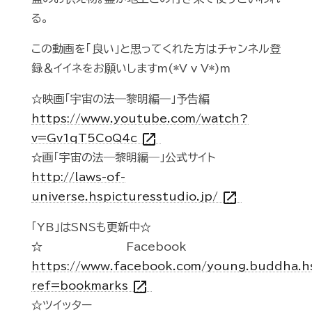
る。
この動画を「良い」と思ってくれた方はチャンネル登
録＆イイネをお願いしますm(*V v V*)m
☆映画「宇宙の法―黎明編―」予告編
https://www.youtube.com/watch?
open_in_new
v=Gv1qT5CoQ4c
☆画「宇宙の法―黎明編―」公式サイト
http://laws-of-
open_in_new
universe.hspicturesstudio.jp/
「YB」はSNSも更新中☆
☆Facebook
https://www.facebook.com/young.buddha.h
open_in_new
ref=bookmarks
☆ツイッター