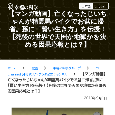
日本語
English
【マンガ動画】亡くなったじいち
ゃんが精霊馬バイクでお盆に帰
省。孫に「賢い生き方」を伝授！
【死後の世界で天国か地獄かを決
める因果応報とは？】
chevron_right
chevron_right
chevron_right
ホーム
動画
幸福の科学グループ
YB
chevron_right
【マンガ動画】
channel 月刊ヤング・ブッダ公式チャンネル
亡くなったじいちゃんが精霊馬バイクでお盆に帰省。孫に
「賢い生き方」を伝授！【死後の世界で天国か地獄かを決め
る因果応報とは？】
2018年9月1日