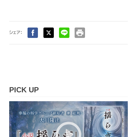
print
シェア：
PICK UP