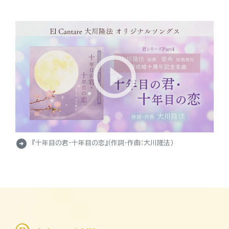
arrow_circle_right
『十年目の君・十年目の恋』（作詞・作曲：大川隆法）