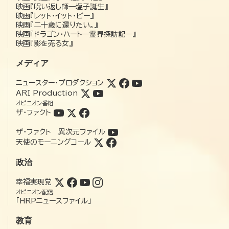
映画『呪い返し師—塩子誕生』
映画『レット・イット・ビー』
映画『二十歳に還りたい。』
映画『ドラゴン・ハート―霊界探訪記―』
映画『影を売る女』
メディア
ニュースター・プロダクション
ARI Production
オピニオン番組
ザ・ファクト
ザ・ファクト 異次元ファイル
天使のモーニングコール
政治
幸福実現党
オピニオン配信
「HRPニュースファイル」
教育