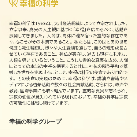
幸福の科学は1986年、大川隆法総裁によって立宗されました。
立宗以来、真実の人生観に基づく「幸福」を広めるべく、活動を
展開してきました。 人間は、肉体に魂が宿った霊的な存在であ
り、心こそがその本質であること。 私たちは、この世とあの世を
何度も転生輪廻し、様々な人生経験を通して、自らの魂を成長さ
せていく存在であること。 神仏が実在し、過去も現在も未来も、
人類を導いているということ。 こうした霊的な真実を広め、人間
にとっての本当の幸福を探究すると共に、神仏の願う平和で繁
栄した世界を実現することこそ、幸福の科学の使命であり目的で
す。 その使命の実現のために、幸福の科学は、講演や書籍やメ
ディアによる啓蒙活動や数々の社会貢献活動、さらには、政治や
教育、国際事業にも取り組んでいます。 霊的な真実が忘れられ、
宗教の価値が見失われている現代において、幸福の科学は宗教
の可能性に挑戦し続けています。
幸福の科学グループ