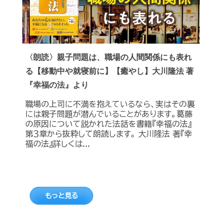
〈朗読〉親子問題は、職場の人間関係にも表れ
る【移動中や就寝前に】【癒やし】大川隆法 著
『幸福の法』より
職場の上司に不満を抱えているなら、実はその裏
には親子問題が潜んでいることがあります。葛藤
の原因について説かれた法話を書籍『幸福の法』
第３章から抜粋して朗読します。 大川隆法 著『幸
福の法』詳しくは...
もっと見る