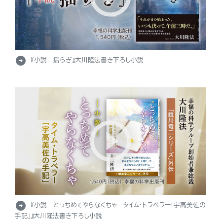
arrow_circle_right
『小説 揺らぎ』大川隆法書き下ろし小説
arrow_circle_right
『小説 とっちめてやらなくちゃ－タイム・トラベラー「宇高美佐の
手記」』大川隆法書き下ろし小説