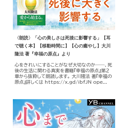
〈朗読〉「心の美しさは死後に影響する」【耳
で聴く本】【移動時間に】【心の癒やし】大川
隆法 著『幸福の原点』より
心をきれいにすることがなぜ大切なのか――、死
後の生活に関わる真実を書籍『幸福の原点』第２
章から抜粋して朗読します。 大川隆法 著『幸福の
原点』詳しくは https://x.gd/ibfJN ope...