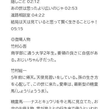
隠しごと 02:12
あの世は思ったより広いのじゃ 02:53
進路相談室 04:22
結局は天は見ていると思って賢く生きることじゃ！
05:15
◎登場人物
竹村心吾
商学部に通う大学２年生。要領の良さに自信があ
る。おじいちゃん子だった。
竹村総一
５年前に帰天。天使見習いをしている。孫の生き方
を心配して、この世に来た。愛車は、最新型の精霊
馬（しょうりょううま）。
精霊馬……ナスとキュウリを牛と馬に見立てた、お
盆のお供え物。霊が地上との行き来で使うといわれ