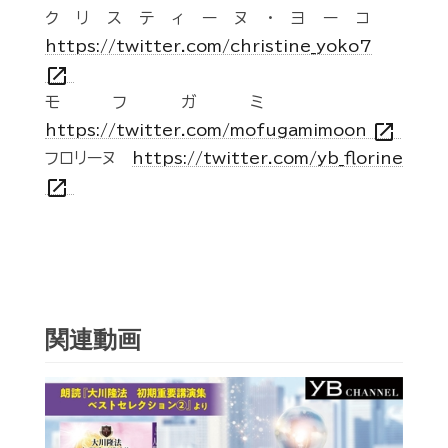
クリスティーヌ・ヨーコ
https://twitter.com/christine_yoko7
open_in_new
モフガミ
open_in_new
https://twitter.com/mofugamimoon
フロリーヌ
https://twitter.com/yb_florine
open_in_new
関連動画