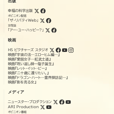
出版
幸福の科学出版
オピニオン配信
「ザ・リバティWeb」
女性誌
「アー・ユー・ハッピー?」
映画
HS ピクチャーズ スタジオ
映画『宇宙の法―エローヒム編―』
映画『愛国女子―紅武士道』
映画『呪い返し師—塩子誕生』
映画『レット・イット・ビー』
映画『二十歳に還りたい。』
映画『ドラゴン・ハート―霊界探訪記―』
映画『影を売る女』
メディア
ニュースター・プロダクション
ARI Production
オピニオン番組