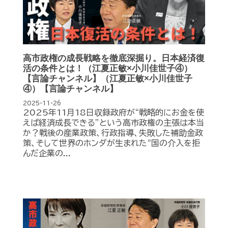
高市政権の成長戦略を徹底深掘り。日本経済復
活の条件とは！（江夏正敏×小川佳世子④）
【言論チャンネル】（江夏正敏×小川佳世子
④）【言論チャンネル】
2025-11-26
2025年11月18日収録政府が“戦略的にお金を使
えば経済成長できる”という高市政権の主張は本当
か？戦後の産業政策、行政指導、失敗した補助金政
策、そして世界のホンダが生まれた“国の介入を拒
んだ企業の...