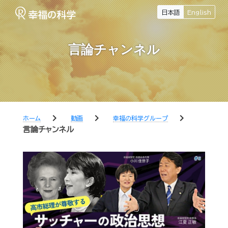
日本語
English
言論チャンネル
chevron_right
chevron_right
chevron_right
ホーム
動画
幸福の科学グループ
言論チャンネル