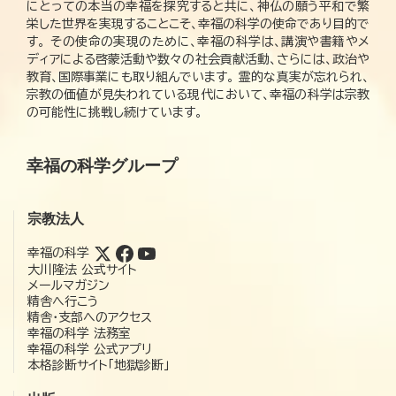
にとっての本当の幸福を探究すると共に、神仏の願う平和で繁
栄した世界を実現することこそ、幸福の科学の使命であり目的で
す。 その使命の実現のために、幸福の科学は、講演や書籍やメ
ディアによる啓蒙活動や数々の社会貢献活動、さらには、政治や
教育、国際事業にも取り組んでいます。 霊的な真実が忘れられ、
宗教の価値が見失われている現代において、幸福の科学は宗教
の可能性に挑戦し続けています。
幸福の科学グループ
宗教法人
幸福の科学
大川隆法 公式サイト
メールマガジン
精舎へ行こう
精舎・支部へのアクセス
幸福の科学 法務室
幸福の科学 公式アプリ
本格診断サイト「地獄診断」