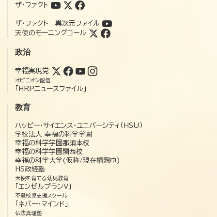
ザ・ファクト
ザ・ファクト 異次元ファイル
天使のモーニングコール
政治
幸福実現党
オピニオン配信
「HRPニュースファイル」
教育
ハッピー・サイエンス・ユニバーシティ（HSU）
学校法人 幸福の科学学園
幸福の科学学園那須本校
幸福の科学学園関西校
幸福の科学大学(仮称/現在構想中)
HS政経塾
天使を育てる幼児教育
「エンゼルプランV」
不登校児支援スクール
「ネバー・マインド」
仏法真理塾