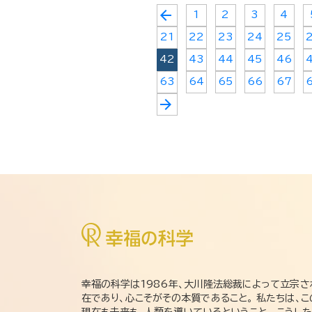
arrow_back
1
2
3
4
21
22
23
24
25
42
43
44
45
46
63
64
65
66
67
arrow_forward
幸福の科学は1986年、大川隆法総裁によって立宗さ
在であり、心こそがその本質であること。 私たちは、
現在も未来も、人類を導いているということ。 こうし