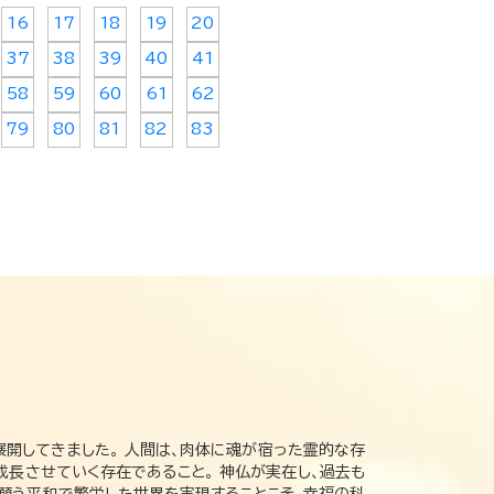
16
17
18
19
20
37
38
39
40
41
58
59
60
61
62
79
80
81
82
83
展開してきました。 人間は、肉体に魂が宿った霊的な存
成長させていく存在であること。 神仏が実在し、過去も
の願う平和で繁栄した世界を実現することこそ、幸福の科