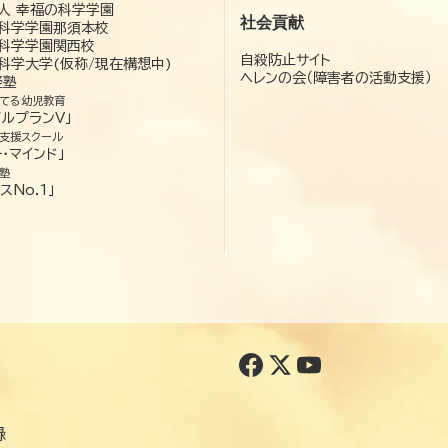
人 幸福の科学学園
社会貢献
科学学園那須本校
科学学園関西校
自殺防止サイト
科学大学(仮称/現在構想中)
ヘレンの会（障害者の活動支援）
経塾
てる幼児教育
ゼルプランV」
支援スクール
・マインド」
塾
スNo.1」
録