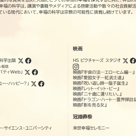
、幸福の科学は、講演や書籍やメディアによる啓蒙活動や数々の社会貢献活
れている現代において、幸福の科学は宗教の可能性に挑戦し続けています。
映画
科学出版
HS ピクチャーズ スタジオ
ン配信
バティWeb」
映画『宇宙の法―エローヒム編―』
映画『愛国女子―紅武士道』
映画『呪い返し師—塩子誕生』
ユー・ハッピー?」
映画『レット・イット・ビー』
映画『二十歳に還りたい。』
映画『ドラゴン・ハート―霊界探訪
映画『影を売る女』
冠婚葬祭
ー・サイエンス・ユニバーシティ
来世幸福セレモニー
）