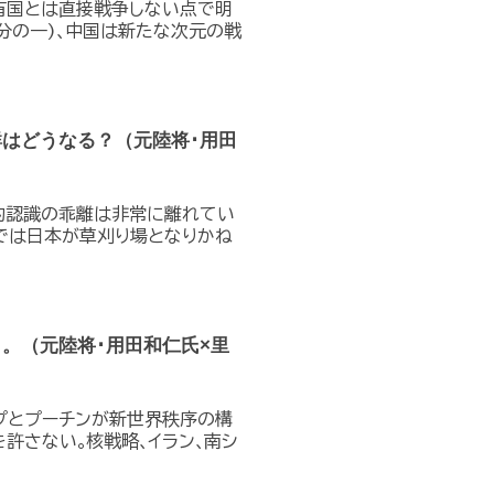
有国とは直接戦争しない点で明
分の一)､中国は新たな次元の戦
はどうなる？（元陸将･用田
略的認識の乖離は非常に離れてい
では日本が草刈り場となりかね
。（元陸将･用田和仁氏×里
プとプーチンが新世界秩序の構
許さない｡核戦略､イラン､南シ