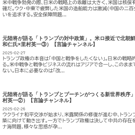
米中戦争勃発の際､日米の戦略上の乖離は大きく､米国は核保
確だ｡ウク･中東で疲弊した米国の造船能力は激減(中国の二百
いを追求する｡安全保障問題...
元陸将が語る「トランプの対中政策」。米ロ接近で北朝鮮
和仁氏×里村英一③）【言論チャンネル】
2025-02-27
トランプ政権の本音は｢中国と戦争をしたくない｣｡日米の戦
る｡米中戦争と戦争ビジネスの流れはアジアで合一し､このまま
ない｡日本に必要なのは｢改...
元陸将が語る「トランプとプーチンがつくる新世界秩序」
村英一②）【言論チャンネル】
2025-02-26
ウクライナ和平交渉が始まり､米露関係の修復が進む中､トラン
築に向けて動き出す｡一方でトランプ政権は決して中共の存在を
ナ海問題､様々な思惑が孕...