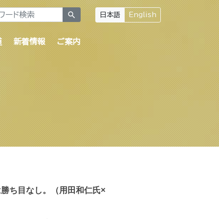
search
日本語
English
道
新着情報
ご案内
勝ち目なし。（用田和仁氏×