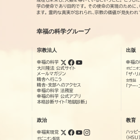
学の使命であり目的です。 その使命の実現のために
ます。 霊的な真実が忘れられ、宗教の価値が見失わ
幸福の科学グループ
宗教法人
出版
幸福の科学
幸福の
大川隆法 公式サイト
オピニオ
メールマガジン
「ザ・リ
精舎へ行こう
女性誌
精舎・支部へのアクセス
「アー・
幸福の科学 法務室
幸福の科学 公式アプリ
本格診断サイト「地獄診断」
政治
教育
ハッピ
幸福実現党
（HSU
オピニオン配信