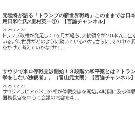
元陸将が語る「トランプの新世界戦略」このままでは日本
用田和仁氏×里村英一①）【言論チャンネル】
2025-02-22
トランプ政権が発足して1ヶ月が経ち､大統領令が70本以上
いる｡今､世界がどのように動いているのか｡さらに､その中で
をかけて考えていかなけれ...
サウジで米ロ停戦交渉開始！３段階の和平案とは？トラ
挙をしない独裁者」。（畠山元太朗）【言論チャンネル
2025-02-21
サウジアラビアで米ロ外相が停戦交渉を開始｡4時間に及ぶ停戦
国務長官を中心に会議の内容を４ ...