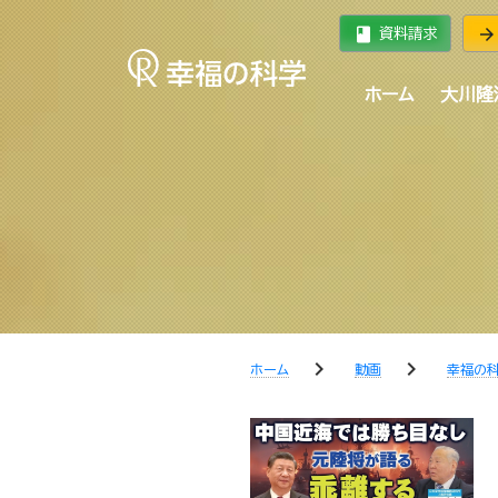
book
arrow_forward
資料請求
ホーム
大川隆
chevron_right
chevron_right
ホーム
動画
幸福の