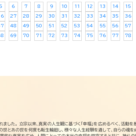
5
6
7
8
9
10
11
12
13
14
15
26
27
28
29
30
31
32
33
34
35
36
47
48
49
50
51
52
53
54
55
56
57
68
69
70
71
72
73
74
75
76
77
78
れました。 立宗以来、真実の人生観に基づく「幸福」を広めるべく、活動を
この世とあの世を何度も転生輪廻し、様々な人生経験を通して、自らの魂を
た霊的な真実を広め、人間にとっての本当の幸福を探究すると共に、神仏