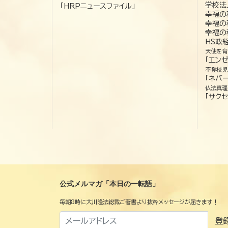
学校法
「HRPニュースファイル」
幸福の
幸福の
幸福の
HS政
天使を育
「エン
不登校児
「ネバー
仏法真理
「サクセ
公式メルマガ「本日の一転語」
毎朝8時に大川隆法総裁ご著書より抜粋メッセージが届きます！
登