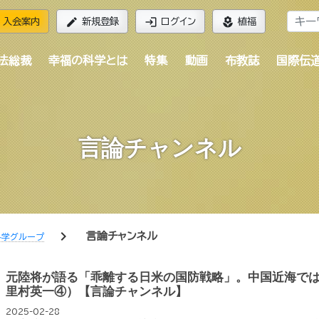
edit
login
local_florist
入会案内
新規登録
ログイン
植福
法総裁
幸福の科学とは
特集
動画
布教誌
国際伝
言論チャンネル
chevron_right
言論チャンネル
科学グループ
元陸将が語る「乖離する日米の国防戦略」。中国近海では
里村英一④）【言論チャンネル】
2025-02-28