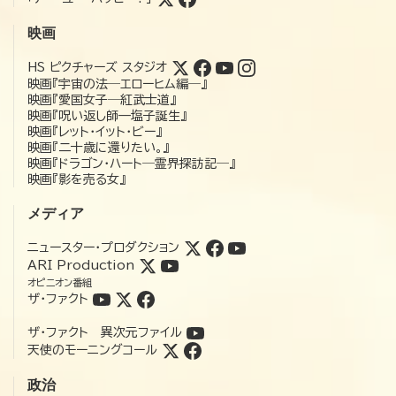
映画
HS ピクチャーズ スタジオ
映画『宇宙の法―エローヒム編―』
映画『愛国女子―紅武士道』
映画『呪い返し師—塩子誕生』
映画『レット・イット・ビー』
映画『二十歳に還りたい。』
映画『ドラゴン・ハート―霊界探訪記―』
映画『影を売る女』
メディア
ニュースター・プロダクション
ARI Production
オピニオン番組
ザ・ファクト
ザ・ファクト 異次元ファイル
天使のモーニングコール
政治