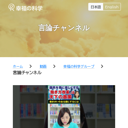
日本語
English
言論チャンネル
chevron_right
chevron_right
chevron_right
ホーム
動画
幸福の科学グループ
言論チャンネル