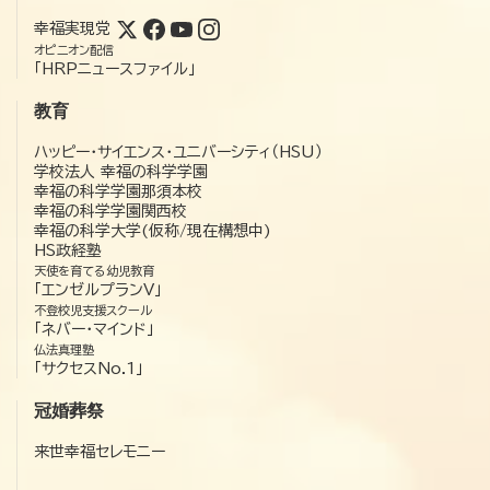
幸福実現党
オピニオン配信
「HRPニュースファイル」
教育
ハッピー・サイエンス・ユニバーシティ（HSU）
学校法人 幸福の科学学園
幸福の科学学園那須本校
幸福の科学学園関西校
幸福の科学大学(仮称/現在構想中)
HS政経塾
天使を育てる幼児教育
「エンゼルプランV」
不登校児支援スクール
「ネバー・マインド」
仏法真理塾
「サクセスNo.1」
冠婚葬祭
来世幸福セレモニー