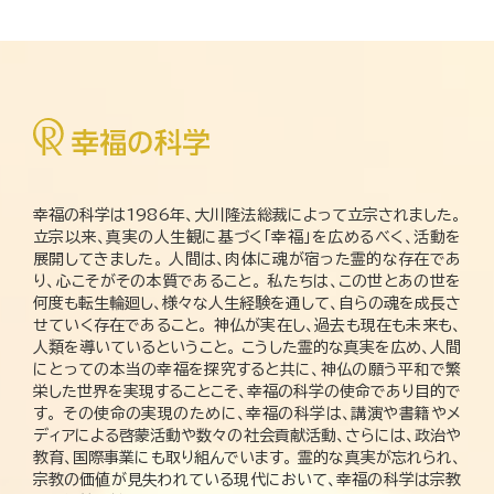
幸福の科学は1986年、大川隆法総裁によって立宗されました。
立宗以来、真実の人生観に基づく「幸福」を広めるべく、活動を
展開してきました。 人間は、肉体に魂が宿った霊的な存在であ
り、心こそがその本質であること。 私たちは、この世とあの世を
何度も転生輪廻し、様々な人生経験を通して、自らの魂を成長さ
せていく存在であること。 神仏が実在し、過去も現在も未来も、
人類を導いているということ。 こうした霊的な真実を広め、人間
にとっての本当の幸福を探究すると共に、神仏の願う平和で繁
栄した世界を実現することこそ、幸福の科学の使命であり目的で
す。 その使命の実現のために、幸福の科学は、講演や書籍やメ
ディアによる啓蒙活動や数々の社会貢献活動、さらには、政治や
教育、国際事業にも取り組んでいます。 霊的な真実が忘れられ、
宗教の価値が見失われている現代において、幸福の科学は宗教