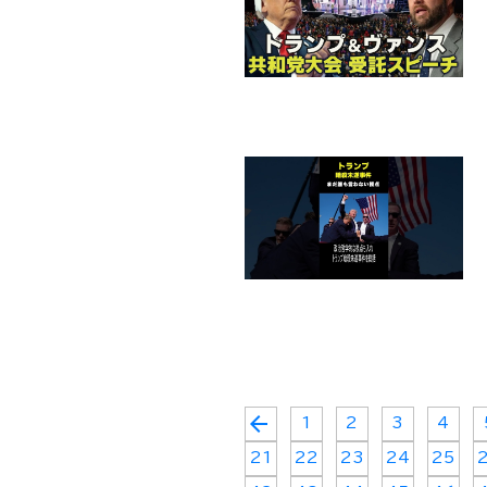
arrow_back
1
2
3
4
21
22
23
24
25