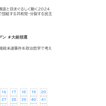
撤退と目まぐるしく動く2024
で団結する共和党･分裂する民主
イデン ＃大統領選
プ暗殺未遂事件を政治哲学で考え
16
17
18
19
20
37
38
39
40
41