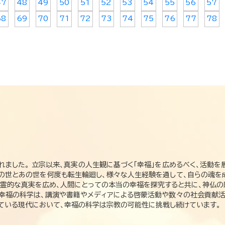
47
48
49
50
51
52
53
54
55
56
57
68
69
70
71
72
73
74
75
76
77
78
れました。 立宗以来、真実の人生観に基づく「幸福」を広めるべく、活動を
この世とあの世を何度も転生輪廻し、様々な人生経験を通して、自らの魂を
た霊的な真実を広め、人間にとっての本当の幸福を探究すると共に、神仏
、幸福の科学は、講演や書籍やメディアによる啓蒙活動や数々の社会貢献活
れている現代において、幸福の科学は宗教の可能性に挑戦し続けています。