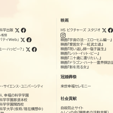
映画
科学出版
HS ピクチャーズ スタジオ
ン配信
バティWeb」
映画『宇宙の法―エローヒム編―』
映画『愛国女子―紅武士道』
映画『呪い返し師—塩子誕生』
ユー・ハッピー?」
映画『レット・イット・ビー』
映画『二十歳に還りたい。』
映画『ドラゴン・ハート―霊界探訪
映画『影を売る女』
冠婚葬祭
ー・サイエンス・ユニバーシティ
来世幸福セレモニー
）
人 幸福の科学学園
社会貢献
科学学園那須本校
科学学園関西校
自殺防止サイト
科学大学(仮称/現在構想中)
ヘレンの会（障害者の活動支援）