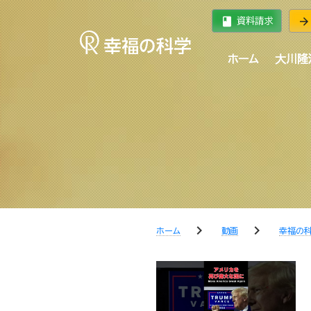
book
arrow_forward
資料請求
ホーム
大川隆
chevron_right
chevron_right
ホーム
動画
幸福の