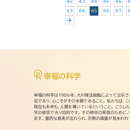
42
43
44
45
46
63
64
65
66
67
arrow_forward
幸福の科学は1986年、大川隆法総裁によって立宗さ
在であり、心こそがその本質であること。 私たちは、
現在も未来も、人類を導いているということ。 こうし
学の使命であり目的です。 その使命の実現のために
ます。 霊的な真実が忘れられ、宗教の価値が見失わ