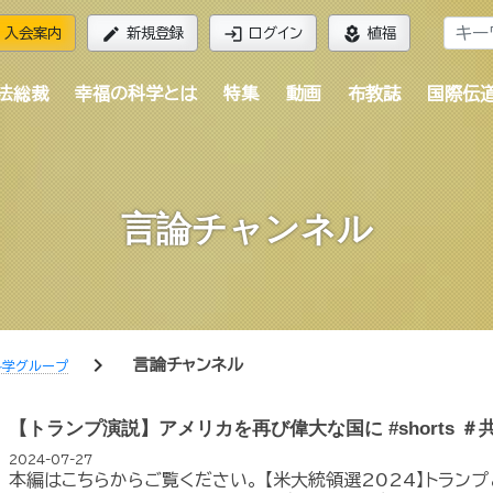
edit
login
local_florist
入会案内
新規登録
ログイン
植福
法総裁
幸福の科学とは
特集
動画
布教誌
国際伝
言論チャンネル
chevron_right
言論チャンネル
科学グループ
【トランプ演説】アメリカを再び偉大な国に #shorts ＃
2024-07-27
本編はこちらからご覧ください。 【米大統領選2024】トラン