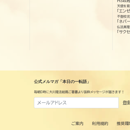
HS政
天使を育
「エン
不登校児
「ネバー
仏法真理
「サクセ
公式メルマガ「本日の一転語」
毎朝8時に大川隆法総裁ご著書より抜粋メッセージが届きます！
登
ご案内
利用規約
推奨環