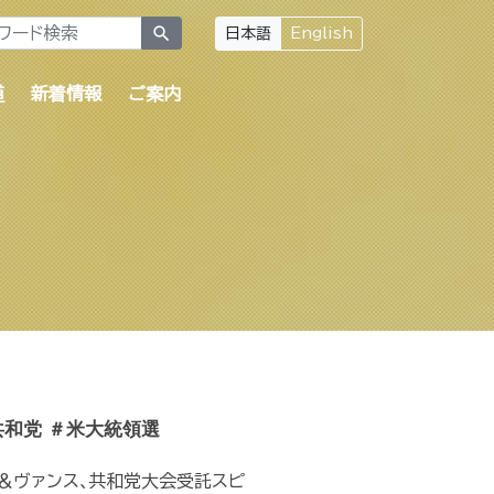
search
日本語
English
道
新着情報
ご案内
共和党 ＃米大統領選
プ＆ヴァンス､共和党大会受託スピ