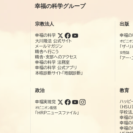
幸福の科学グループ
宗教法人
出版
幸福の科学
幸福の
大川隆法 公式サイト
オピニオ
メールマガジン
「ザ・リ
精舎へ行こう
女性誌
精舎・支部へのアクセス
「アー・
幸福の科学 法務室
幸福の科学 公式アプリ
本格診断サイト「地獄診断」
政治
教育
ハッピ
幸福実現党
（HSU
オピニオン配信
学校法
「HRPニュースファイル」
幸福の
幸福の
幸福の