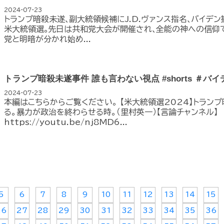
2024-07-23
トランプ暗殺未遂､副大統領候補にJ.D.ヴァンス指名､バイデン
米大統領選｡先日は共和党大会が開催され､全能の神への信仰
党と明暗が分かれ始め...
トランプ暗殺未遂事件 誰も言わない視点 #shorts ＃バ
2024-07-23
本編はこちらからご覧ください。 【米大統領選2024】トラン
る。暴力が政治を終わらせる時。（里村英一）【言論チャンネル】
https://youtu.be/nj8MD6...
5
6
7
8
9
10
11
12
13
14
15
26
27
28
29
30
31
32
33
34
35
36