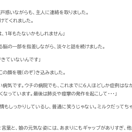
戸惑いながらも、主人に連絡を取りました。
けてくれました。
子は、1年もたないかもしれません」
る脳の一部を指差しながら、淡々と話を続けました。
できていないんです」
Ｃの顔を覗（のぞ）き込みました。
い病気です。ウチの病院でも、これまでに6人ほどしか症例はな
くなっています。最後は肺炎や痙攣の発作を起こして･･･」
表情もしっかりしているし、普通に笑うじゃない。ミルクだってち
言葉と、娘の元気な姿には、あまりにもギャップがありすぎ、