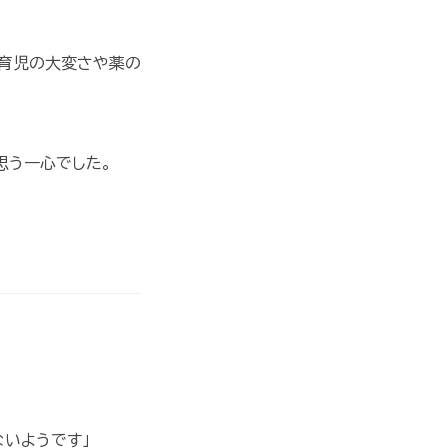
、育児の大変さや薬の
思う一心でした。
ないようです」