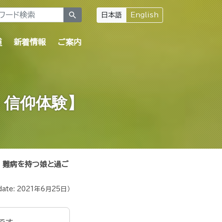
search
日本語
English
道
新着情報
ご案内
 信仰体験】
難病を持つ娘と過ご
date:
2021年6月25日
）