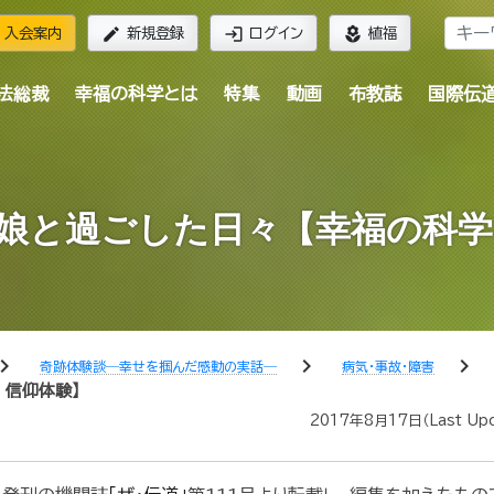
edit
login
local_florist
入会案内
新規登録
ログイン
植福
法総裁
幸福の科学とは
特集
動画
布教誌
国際伝
娘と過ごした日々【幸福の科学
ron_right
chevron_right
chevron_right
奇跡体験談―幸せを掴んだ感動の実話―
病気・事故・障害
 信仰体験】
2017年8月17日
（Last Up