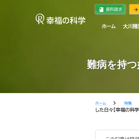
book
arrow_forward
資料請求
ホーム
大川隆
難病を持つ
chevron_right
chev
ホーム
特集
した日々【幸福の科学