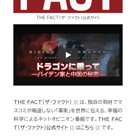
THE FACT（ザ・ファクト）公式サイト
Play
THE FACT（ザ・ファクト）
は、独自の取材でマ
open_in_new
スコミが報道しない「事実」を世界に伝える、幸福の
科学によるネットオピニオン番組です。
THE FAC
T（ザ・ファクト）公式サイト
は
こちら
です。
open_in_new
open_in_new