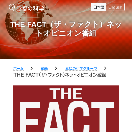
日本語
English
THE FACT（ザ・ファクト）ネッ
トオピニオン番組
chevron_right
chevron_right
chevron_right
ホーム
動画
幸福の科学グループ
THE FACT（ザ・ファクト）ネットオピニオン番組