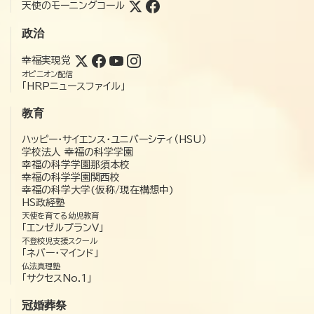
天使のモーニングコール
政治
幸福実現党
オピニオン配信
「HRPニュースファイル」
教育
ハッピー・サイエンス・ユニバーシティ（HSU）
学校法人 幸福の科学学園
幸福の科学学園那須本校
幸福の科学学園関西校
幸福の科学大学(仮称/現在構想中)
HS政経塾
天使を育てる幼児教育
「エンゼルプランV」
不登校児支援スクール
「ネバー・マインド」
仏法真理塾
「サクセスNo.1」
冠婚葬祭