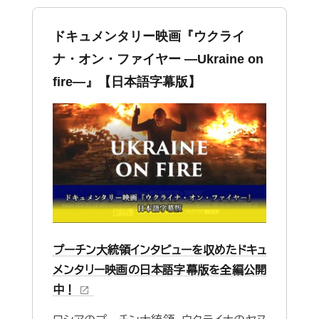
ドキュメンタリー映画『ウクライ
ナ・オン・ファイヤー ―Ukraine on
fire—』【日本語字幕版】
プーチン大統領インタビューを収めたドキュ
メンタリー映画の日本語字幕版を全編公開
中！
open_in_new