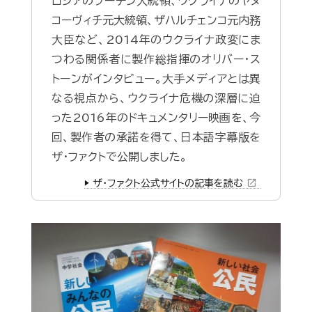
ロシアのプーチン大統領、ウクライナのヤヌ
コーヴィチ元大統領、ザハルチェンコ元内務
大臣など、2014年のウクライナ政変にま
つわる関係者に製作総指揮のオリバー・ス
トーンがインタビュー。大手メディアとは異
なる視点から、ウクライナ危機の深層に迫
った2016年のドキュメンタリー映画を、今
回、製作者の承諾を得て、日本語字幕版を
ザ・ファクトで公開しました。
open_in_new
▶️ ザ・ファクト公式サイトの記事を読む