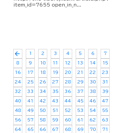
item_id=7655 open_in_n...
arrow_back
1
2
3
4
5
6
7
8
9
10
11
12
13
14
15
16
17
18
19
20
21
22
23
24
25
26
27
28
29
30
31
32
33
34
35
36
37
38
39
40
41
42
43
44
45
46
47
48
49
50
51
52
53
54
55
56
57
58
59
60
61
62
63
64
65
66
67
68
69
70
71