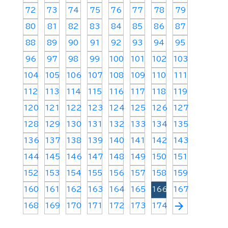
72
73
74
75
76
77
78
79
80
81
82
83
84
85
86
87
88
89
90
91
92
93
94
95
96
97
98
99
100
101
102
103
104
105
106
107
108
109
110
111
112
113
114
115
116
117
118
119
120
121
122
123
124
125
126
127
128
129
130
131
132
133
134
135
136
137
138
139
140
141
142
143
144
145
146
147
148
149
150
151
152
153
154
155
156
157
158
159
160
161
162
163
164
165
166
167
arrow_forward
168
169
170
171
172
173
174