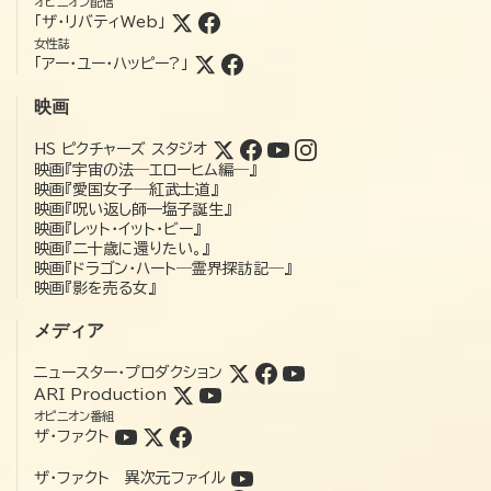
オピニオン配信
「ザ・リバティWeb」
女性誌
「アー・ユー・ハッピー?」
映画
HS ピクチャーズ スタジオ
映画『宇宙の法―エローヒム編―』
映画『愛国女子―紅武士道』
映画『呪い返し師—塩子誕生』
映画『レット・イット・ビー』
映画『二十歳に還りたい。』
映画『ドラゴン・ハート―霊界探訪記―』
映画『影を売る女』
メディア
ニュースター・プロダクション
ARI Production
オピニオン番組
ザ・ファクト
ザ・ファクト 異次元ファイル