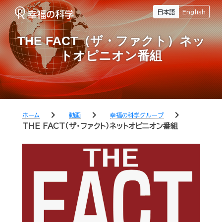
日本語
English
THE FACT（ザ・ファクト）ネッ
トオピニオン番組
chevron_right
chevron_right
chevron_right
ホーム
動画
幸福の科学グループ
THE FACT（ザ・ファクト）ネットオピニオン番組