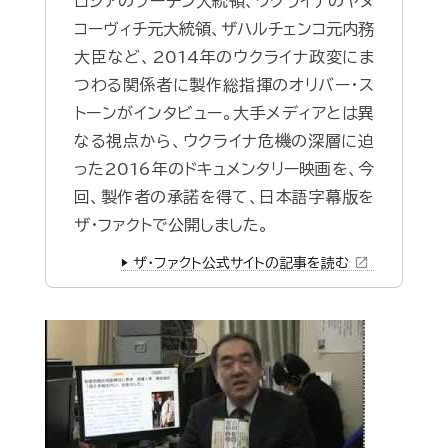
ロシアのプーチン大統領、ウクライナのヤヌ
コーヴィチ元大統領、ザハルチェンコ元内務
大臣など、2014年のウクライナ政変にま
つわる関係者に製作総指揮のオリバー・ス
トーンがインタビュー。大手メディアとは異
なる視点から、ウクライナ危機の深層に迫
った2016年のドキュメンタリー映画を、今
回、製作者の承諾を得て、日本語字幕版を
ザ・ファクトで公開しました。
open_in_new
▶️ ザ・ファクト公式サイトの記事を読む