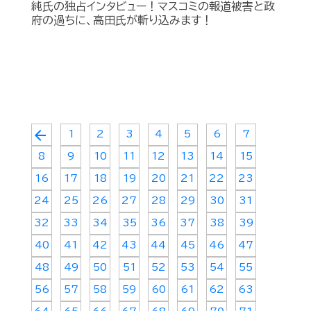
純氏の独占インタビュー！マスコミの報道被害と政
府の過ちに、高田氏が斬り込みます！
arrow_back
1
2
3
4
5
6
7
8
9
10
11
12
13
14
15
16
17
18
19
20
21
22
23
24
25
26
27
28
29
30
31
32
33
34
35
36
37
38
39
40
41
42
43
44
45
46
47
48
49
50
51
52
53
54
55
56
57
58
59
60
61
62
63