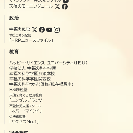
ザ・ファクト 異次元ファイル
天使のモーニングコール
政治
幸福実現党
オピニオン配信
「HRPニュースファイル」
教育
ハッピー・サイエンス・ユニバーシティ（HSU）
学校法人 幸福の科学学園
幸福の科学学園那須本校
幸福の科学学園関西校
幸福の科学大学(仮称/現在構想中)
HS政経塾
天使を育てる幼児教育
「エンゼルプランV」
不登校児支援スクール
「ネバー・マインド」
仏法真理塾
「サクセスNo.1」