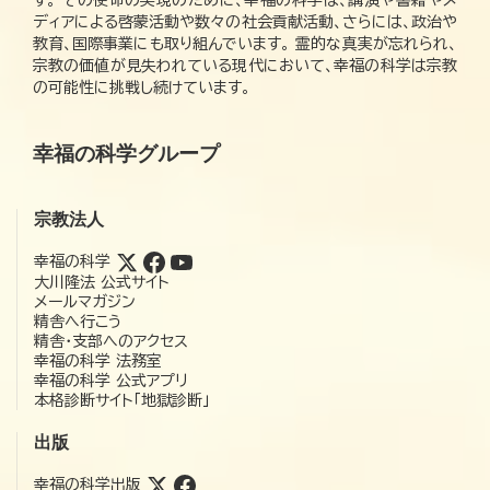
ディアによる啓蒙活動や数々の社会貢献活動、さらには、政治や
教育、国際事業にも取り組んでいます。 霊的な真実が忘れられ、
宗教の価値が見失われている現代において、幸福の科学は宗教
の可能性に挑戦し続けています。
幸福の科学グループ
宗教法人
幸福の科学
大川隆法 公式サイト
メールマガジン
精舎へ行こう
精舎・支部へのアクセス
幸福の科学 法務室
幸福の科学 公式アプリ
本格診断サイト「地獄診断」
出版
幸福の科学出版