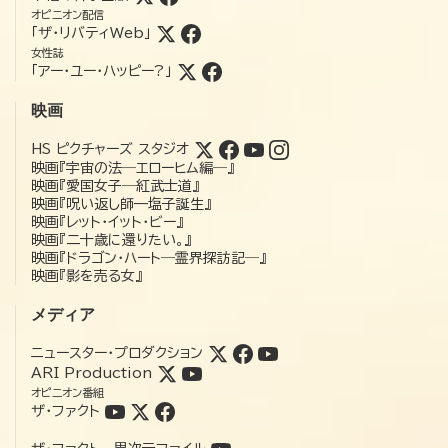
オピニオン配信
「ザ・リバティWeb」
女性誌
「アー・ユー・ハッピー?」
映画
HS ピクチャーズ スタジオ
映画『宇宙の法―エローヒム編―』
映画『愛国女子―紅武士道』
映画『呪い返し師—塩子誕生』
映画『レット・イット・ビー』
映画『二十歳に還りたい。』
映画『ドラゴン・ハート―霊界探訪記―』
映画『影を売る女』
メディア
ニュースター・プロダクション
ARI Production
オピニオン番組
ザ・ファクト