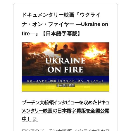
ドキュメンタリー映画『ウクライ
ナ・オン・ファイヤー ―Ukraine on
fire—』【日本語字幕版】
プーチン大統領インタビューを収めたドキュ
メンタリー映画の日本語字幕版を全編公開
中！
open_in_new