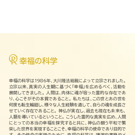
幸福の科学は1986年、大川隆法総裁によって立宗されました。
立宗以来、真実の人生観に基づく「幸福」を広めるべく、活動を
展開してきました。 人間は、肉体に魂が宿った霊的な存在であ
り、心こそがその本質であること。 私たちは、この世とあの世を
何度も転生輪廻し、様々な人生経験を通して、自らの魂を成長さ
せていく存在であること。 神仏が実在し、過去も現在も未来も、
人類を導いているということ。 こうした霊的な真実を広め、人間
にとっての本当の幸福を探究すると共に、神仏の願う平和で繁
栄した世界を実現することこそ、幸福の科学の使命であり目的で
す。 その使命の実現のために、幸福の科学は、講演や書籍やメ