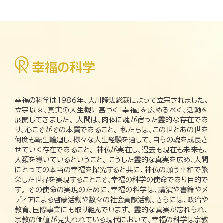
幸福の科学は1986年、大川隆法総裁によって立宗されました。
立宗以来、真実の人生観に基づく「幸福」を広めるべく、活動を
展開してきました。 人間は、肉体に魂が宿った霊的な存在であ
り、心こそがその本質であること。 私たちは、この世とあの世を
何度も転生輪廻し、様々な人生経験を通して、自らの魂を成長さ
せていく存在であること。 神仏が実在し、過去も現在も未来も、
人類を導いているということ。 こうした霊的な真実を広め、人間
にとっての本当の幸福を探究すると共に、神仏の願う平和で繁
栄した世界を実現することこそ、幸福の科学の使命であり目的で
す。 その使命の実現のために、幸福の科学は、講演や書籍やメ
ディアによる啓蒙活動や数々の社会貢献活動、さらには、政治や
教育、国際事業にも取り組んでいます。 霊的な真実が忘れられ、
宗教の価値が見失われている現代において、幸福の科学は宗教