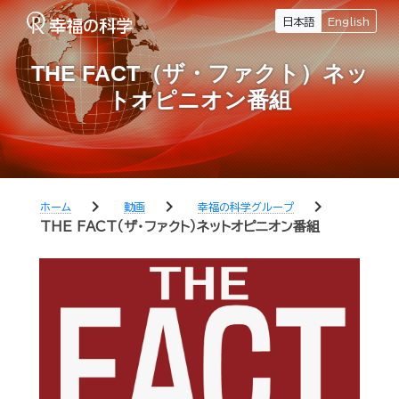
日本語
English
THE FACT（ザ・ファクト）ネッ
トオピニオン番組
chevron_right
chevron_right
chevron_right
ホーム
動画
幸福の科学グループ
THE FACT（ザ・ファクト）ネットオピニオン番組