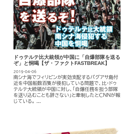
ドゥテルテ比大統領が中国に「自爆部隊を送る
ぞ」と恫喝【ザ・ファクトFASTBREAK】
2019-04-06
南シナ海でフィリピンが実効支配するパグアサ島付
近を中国船数百隻が侵犯している問題で、比・ドゥ
テルテ大統領が中国に対し、「自爆任務を担う部隊
を送り込むことも辞さない」と牽制したとＣＮＮが報
じている。 ...