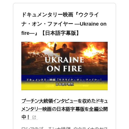
ドキュメンタリー映画『ウクライ
ナ・オン・ファイヤー ―Ukraine on
fire—』【日本語字幕版】
プーチン大統領インタビューを収めたドキュ
メンタリー映画の日本語字幕版を全編公開
中！
open_in_new