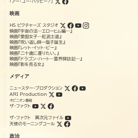
「アー・ユー・ハッピー?」
映画
HS ピクチャーズ スタジオ
映画『宇宙の法―エローヒム編―』
映画『愛国女子―紅武士道』
映画『呪い返し師—塩子誕生』
映画『レット・イット・ビー』
映画『二十歳に還りたい。』
映画『ドラゴン・ハート―霊界探訪記―』
映画『影を売る女』
メディア
ニュースター・プロダクション
ARI Production
オピニオン番組
ザ・ファクト
ザ・ファクト 異次元ファイル
天使のモーニングコール
政治