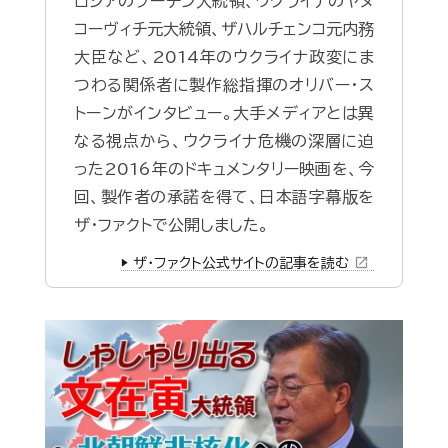
ロシアのプーチン大統領、ウクライナのヤヌ
コーヴィチ元大統領、ザハルチェンコ元内務
大臣など、2014年のウクライナ政変にま
つわる関係者に製作総指揮のオリバー・ス
トーンがインタビュー。大手メディアとは異
なる視点から、ウクライナ危機の深層に迫
った2016年のドキュメンタリー映画を、今
回、製作者の承諾を得て、日本語字幕版を
ザ・ファクトで公開しました。
open_in_new
▶️ ザ・ファクト公式サイトの記事を読む