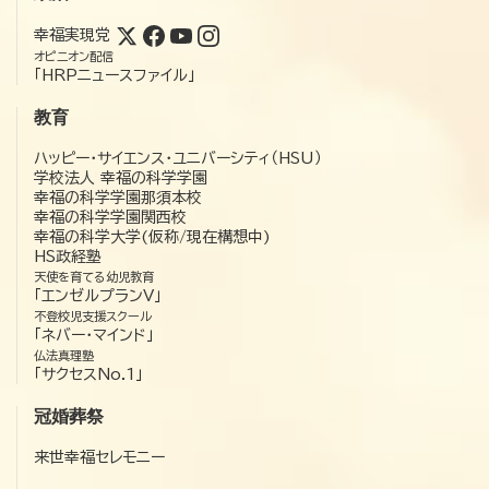
幸福実現党
オピニオン配信
「HRPニュースファイル」
教育
ハッピー・サイエンス・ユニバーシティ（HSU）
学校法人 幸福の科学学園
幸福の科学学園那須本校
幸福の科学学園関西校
幸福の科学大学(仮称/現在構想中)
HS政経塾
天使を育てる幼児教育
「エンゼルプランV」
不登校児支援スクール
「ネバー・マインド」
仏法真理塾
「サクセスNo.1」
冠婚葬祭
来世幸福セレモニー