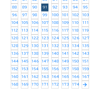
88
89
90
91
92
93
94
95
96
97
98
99
100
101
102
103
104
105
106
107
108
109
110
111
112
113
114
115
116
117
118
119
120
121
122
123
124
125
126
127
128
129
130
131
132
133
134
135
136
137
138
139
140
141
142
143
144
145
146
147
148
149
150
151
152
153
154
155
156
157
158
159
160
161
162
163
164
165
166
167
arrow_forward
168
169
170
171
172
173
174