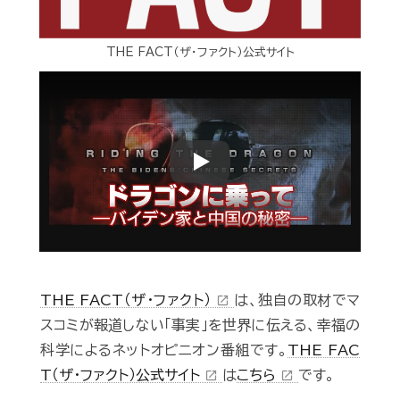
THE FACT（ザ・ファクト）公式サイト
Play
THE FACT（ザ・ファクト）
は、独自の取材でマ
open_in_new
スコミが報道しない「事実」を世界に伝える、幸福の
科学によるネットオピニオン番組です。
THE FAC
T（ザ・ファクト）公式サイト
は
こちら
です。
open_in_new
open_in_new