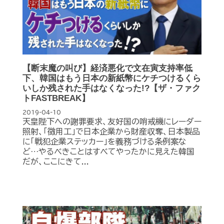
【断末魔の叫び】経済悪化で文在寅支持率低
下、韓国はもう日本の新紙幣にケチつけるくら
いしか残された手はなくなった!?【ザ・ファク
トFASTBREAK】
2019-04-10
天皇陛下への謝罪要求、友好国の哨戒機にレーダー
照射、「徴用工」で日本企業から財産収奪、日本製品
に「戦犯企業ステッカー」を義務づける条例案な
ど…やるべきことはすべてやったかに見えた韓国
だが、ここにきて...