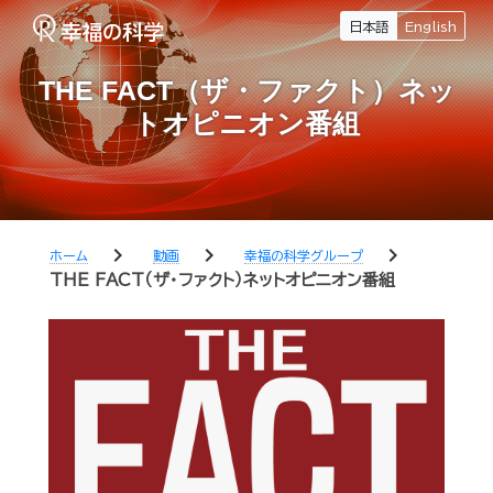
日本語
English
THE FACT（ザ・ファクト）ネッ
トオピニオン番組
chevron_right
chevron_right
chevron_right
ホーム
動画
幸福の科学グループ
THE FACT（ザ・ファクト）ネットオピニオン番組