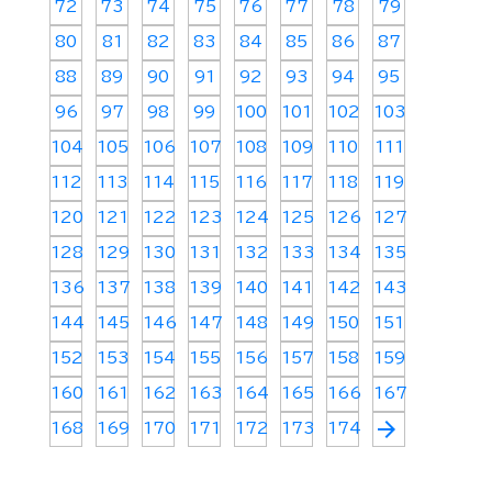
72
73
74
75
76
77
78
79
80
81
82
83
84
85
86
87
88
89
90
91
92
93
94
95
96
97
98
99
100
101
102
103
104
105
106
107
108
109
110
111
112
113
114
115
116
117
118
119
120
121
122
123
124
125
126
127
128
129
130
131
132
133
134
135
136
137
138
139
140
141
142
143
144
145
146
147
148
149
150
151
152
153
154
155
156
157
158
159
160
161
162
163
164
165
166
167
arrow_forward
168
169
170
171
172
173
174