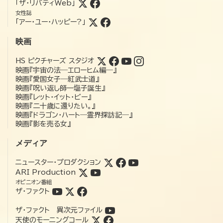
「ザ・リバティWeb」
女性誌
「アー・ユー・ハッピー?」
映画
HS ピクチャーズ スタジオ
映画『宇宙の法―エローヒム編―』
映画『愛国女子―紅武士道』
映画『呪い返し師—塩子誕生』
映画『レット・イット・ビー』
映画『二十歳に還りたい。』
映画『ドラゴン・ハート―霊界探訪記―』
映画『影を売る女』
メディア
ニュースター・プロダクション
ARI Production
オピニオン番組
ザ・ファクト
ザ・ファクト 異次元ファイル
天使のモーニングコール