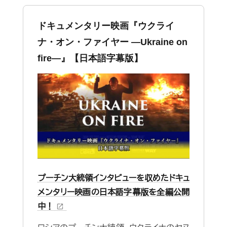
ドキュメンタリー映画『ウクライ
ナ・オン・ファイヤー ―Ukraine on
fire—』【日本語字幕版】
プーチン大統領インタビューを収めたドキュ
メンタリー映画の日本語字幕版を全編公開
中！
open_in_new