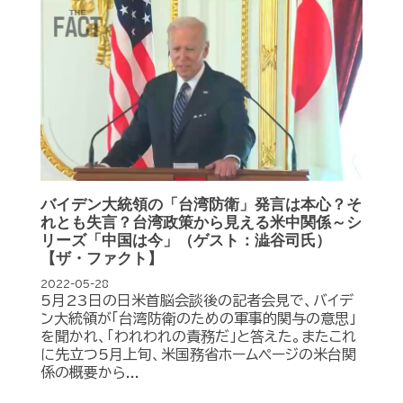
バイデン大統領の「台湾防衛」発言は本心？そ
れとも失言？台湾政策から見える米中関係～シ
リーズ「中国は今」（ゲスト：澁谷司氏）
【ザ・ファクト】
2022-05-28
5月23日の日米首脳会談後の記者会見で、バイデ
ン大統領が「台湾防衛のための軍事的関与の意思」
を聞かれ、「われわれの責務だ」と答えた。またこれ
に先立つ5月上旬、米国務省ホームページの米台関
係の概要から...