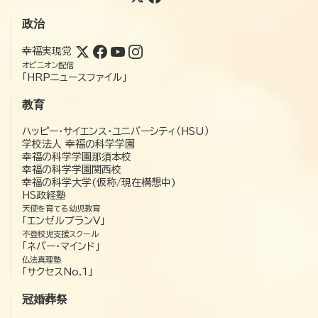
政治
幸福実現党
オピニオン配信
「HRPニュースファイル」
教育
ハッピー・サイエンス・ユニバーシティ（HSU）
学校法人 幸福の科学学園
幸福の科学学園那須本校
幸福の科学学園関西校
幸福の科学大学(仮称/現在構想中)
HS政経塾
天使を育てる幼児教育
「エンゼルプランV」
不登校児支援スクール
「ネバー・マインド」
仏法真理塾
「サクセスNo.1」
冠婚葬祭