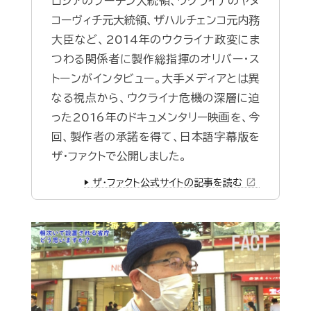
ロシアのプーチン大統領、ウクライナのヤヌ
コーヴィチ元大統領、ザハルチェンコ元内務
大臣など、2014年のウクライナ政変にま
つわる関係者に製作総指揮のオリバー・ス
トーンがインタビュー。大手メディアとは異
なる視点から、ウクライナ危機の深層に迫
った2016年のドキュメンタリー映画を、今
回、製作者の承諾を得て、日本語字幕版を
ザ・ファクトで公開しました。
open_in_new
▶️ ザ・ファクト公式サイトの記事を読む