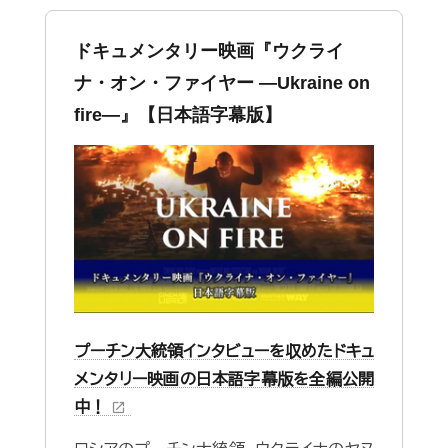
ドキュメンタリー映画『ウクライ
ナ・オン・ファイヤー ―Ukraine on
fire—』【日本語字幕版】
プーチン大統領インタビューを収めたドキュ
メンタリー映画の日本語字幕版を全編公開
中！
open_in_new