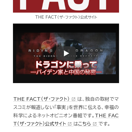
THE FACT（ザ・ファクト）公式サイト
Play
THE FACT（ザ・ファクト）
は、独自の取材でマ
open_in_new
スコミが報道しない「事実」を世界に伝える、幸福の
科学によるネットオピニオン番組です。
THE FAC
T（ザ・ファクト）公式サイト
は
こちら
です。
open_in_new
open_in_new