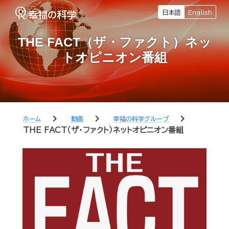
日本語
English
THE FACT（ザ・ファクト）ネッ
トオピニオン番組
chevron_right
chevron_right
chevron_right
ホーム
動画
幸福の科学グループ
THE FACT（ザ・ファクト）ネットオピニオン番組