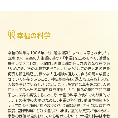
幸福の科学は1986年、大川隆法総裁によって立宗されました。
立宗以来、真実の人生観に基づく「幸福」を広めるべく、活動を
展開してきました。 人間は、肉体に魂が宿った霊的な存在であ
り、心こそがその本質であること。 私たちは、この世とあの世を
何度も転生輪廻し、様々な人生経験を通して、自らの魂を成長さ
せていく存在であること。 神仏が実在し、過去も現在も未来も、
人類を導いているということ。 こうした霊的な真実を広め、人間
にとっての本当の幸福を探究すると共に、神仏の願う平和で繁
栄した世界を実現することこそ、幸福の科学の使命であり目的で
す。 その使命の実現のために、幸福の科学は、講演や書籍やメ
ディアによる啓蒙活動や数々の社会貢献活動、さらには、政治や
教育、国際事業にも取り組んでいます。 霊的な真実が忘れられ、
宗教の価値が見失われている現代において、幸福の科学は宗教