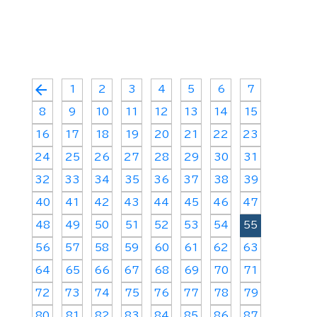
arrow_back
1
2
3
4
5
6
7
8
9
10
11
12
13
14
15
16
17
18
19
20
21
22
23
24
25
26
27
28
29
30
31
32
33
34
35
36
37
38
39
40
41
42
43
44
45
46
47
48
49
50
51
52
53
54
55
56
57
58
59
60
61
62
63
64
65
66
67
68
69
70
71
72
73
74
75
76
77
78
79
80
81
82
83
84
85
86
87