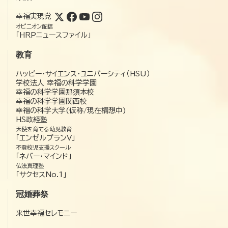
幸福実現党
オピニオン配信
「HRPニュースファイル」
教育
ハッピー・サイエンス・ユニバーシティ（HSU）
学校法人 幸福の科学学園
幸福の科学学園那須本校
幸福の科学学園関西校
幸福の科学大学(仮称/現在構想中)
HS政経塾
天使を育てる幼児教育
「エンゼルプランV」
不登校児支援スクール
「ネバー・マインド」
仏法真理塾
「サクセスNo.1」
冠婚葬祭
来世幸福セレモニー