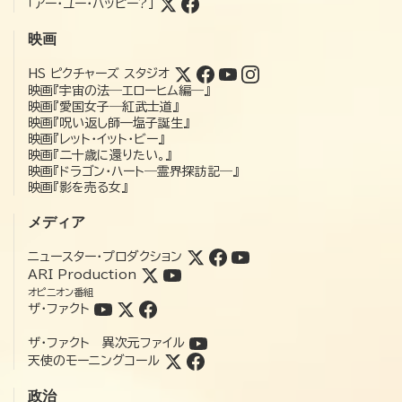
「アー・ユー・ハッピー?」
映画
HS ピクチャーズ スタジオ
映画『宇宙の法―エローヒム編―』
映画『愛国女子―紅武士道』
映画『呪い返し師—塩子誕生』
映画『レット・イット・ビー』
映画『二十歳に還りたい。』
映画『ドラゴン・ハート―霊界探訪記―』
映画『影を売る女』
メディア
ニュースター・プロダクション
ARI Production
オピニオン番組
ザ・ファクト
ザ・ファクト 異次元ファイル
天使のモーニングコール
政治