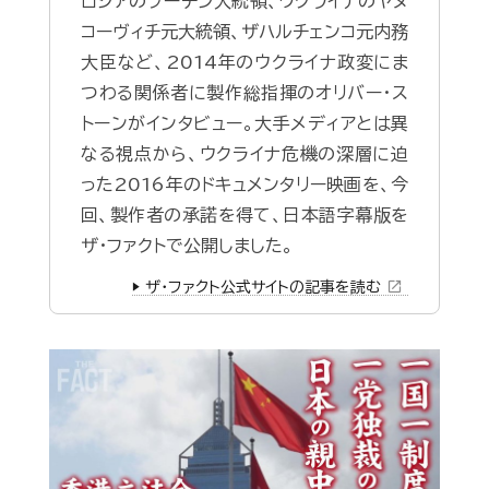
ロシアのプーチン大統領、ウクライナのヤヌ
コーヴィチ元大統領、ザハルチェンコ元内務
大臣など、2014年のウクライナ政変にま
つわる関係者に製作総指揮のオリバー・ス
トーンがインタビュー。大手メディアとは異
なる視点から、ウクライナ危機の深層に迫
った2016年のドキュメンタリー映画を、今
回、製作者の承諾を得て、日本語字幕版を
ザ・ファクトで公開しました。
open_in_new
▶️ ザ・ファクト公式サイトの記事を読む