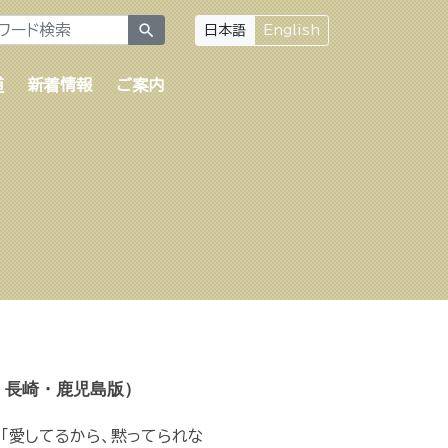
search
日本語
English
道
新着情報
ご案内
・長崎・鹿児島版）
「愛してるから、黙ってられな