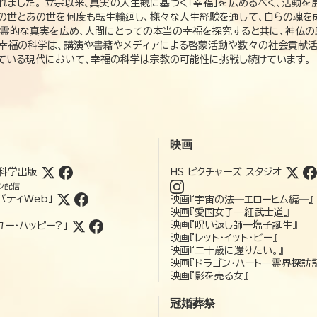
れました。 立宗以来、真実の人生観に基づく「幸福」を広めるべく、活動を
この世とあの世を何度も転生輪廻し、様々な人生経験を通して、自らの魂を
た霊的な真実を広め、人間にとっての本当の幸福を探究すると共に、神仏
、幸福の科学は、講演や書籍やメディアによる啓蒙活動や数々の社会貢献活
れている現代において、幸福の科学は宗教の可能性に挑戦し続けています。
映画
科学出版
HS ピクチャーズ スタジオ
ン配信
バティWeb」
映画『宇宙の法―エローヒム編―』
映画『愛国女子―紅武士道』
映画『呪い返し師—塩子誕生』
ユー・ハッピー?」
映画『レット・イット・ビー』
映画『二十歳に還りたい。』
映画『ドラゴン・ハート―霊界探訪
映画『影を売る女』
冠婚葬祭