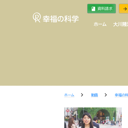
book
arrow_forward
資料請求
ホーム
大川隆
chevron_right
chevron_right
ホーム
動画
幸福の