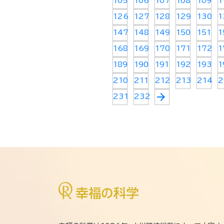
105
106
107
108
109
1
126
127
128
129
130
1
147
148
149
150
151
1
168
169
170
171
172
1
189
190
191
192
193
1
210
211
212
213
214
2
arrow_forward
231
232