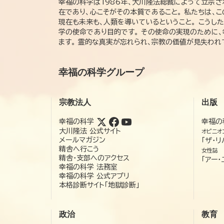
幸福の科学は1986年、大川隆法総裁によって立宗さ
在であり、心こそがその本質であること。 私たちは、
現在も未来も、人類を導いているということ。 こうし
学の使命であり目的です。 その使命の実現のために
ます。 霊的な真実が忘れられ、宗教の価値が見失わ
幸福の科学グループ
宗教法人
出版
幸福の科学
幸福の
大川隆法 公式サイト
オピニオ
メールマガジン
「ザ・リ
精舎へ行こう
女性誌
精舎・支部へのアクセス
「アー・
幸福の科学 法務室
幸福の科学 公式アプリ
本格診断サイト「地獄診断」
政治
教育