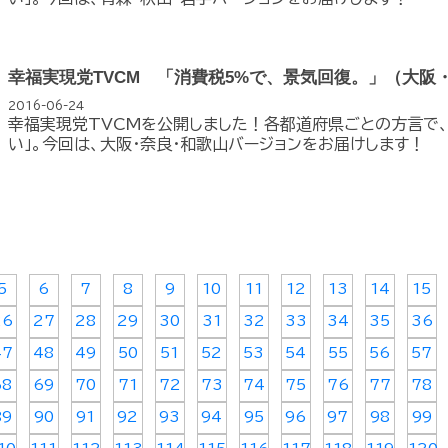
幸福実現党TVCM 「消費税5%で、景気回復。」（大阪
2016-06-24
幸福実現党TVCMを公開しました！各都道府県ごとの方言で、
い」。今回は、大阪・奈良・和歌山バージョンをお届けします！
5
6
7
8
9
10
11
12
13
14
15
26
27
28
29
30
31
32
33
34
35
36
47
48
49
50
51
52
53
54
55
56
57
68
69
70
71
72
73
74
75
76
77
78
89
90
91
92
93
94
95
96
97
98
99