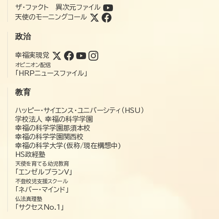
ザ・ファクト 異次元ファイル
天使のモーニングコール
政治
幸福実現党
オピニオン配信
「HRPニュースファイル」
教育
ハッピー・サイエンス・ユニバーシティ（HSU）
学校法人 幸福の科学学園
幸福の科学学園那須本校
幸福の科学学園関西校
幸福の科学大学(仮称/現在構想中)
HS政経塾
天使を育てる幼児教育
「エンゼルプランV」
不登校児支援スクール
「ネバー・マインド」
仏法真理塾
「サクセスNo.1」