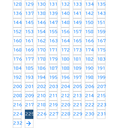
128
129
130
131
132
133
134
135
136
137
138
139
140
141
142
143
144
145
146
147
148
149
150
151
152
153
154
155
156
157
158
159
160
161
162
163
164
165
166
167
168
169
170
171
172
173
174
175
176
177
178
179
180
181
182
183
184
185
186
187
188
189
190
191
192
193
194
195
196
197
198
199
200
201
202
203
204
205
206
207
208
209
210
211
212
213
214
215
216
217
218
219
220
221
222
223
224
225
226
227
228
229
230
231
arrow_forward
232