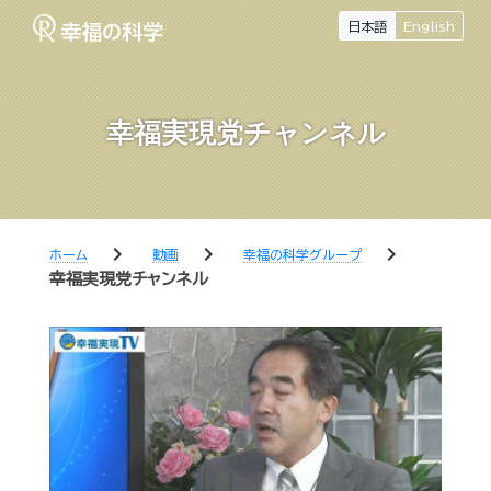
日本語
English
幸福実現党チャンネル
chevron_right
chevron_right
chevron_right
ホーム
動画
幸福の科学グループ
幸福実現党チャンネル