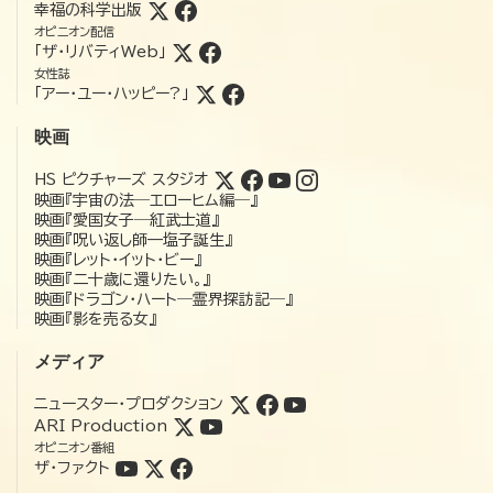
幸福の科学出版
オピニオン配信
「ザ・リバティWeb」
女性誌
「アー・ユー・ハッピー?」
映画
HS ピクチャーズ スタジオ
映画『宇宙の法―エローヒム編―』
映画『愛国女子―紅武士道』
映画『呪い返し師—塩子誕生』
映画『レット・イット・ビー』
映画『二十歳に還りたい。』
映画『ドラゴン・ハート―霊界探訪記―』
映画『影を売る女』
メディア
ニュースター・プロダクション
ARI Production
オピニオン番組
ザ・ファクト