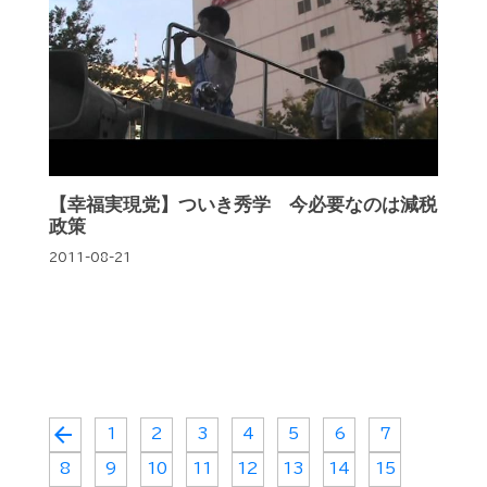
【幸福実現党】ついき秀学 今必要なのは減税
政策
2011-08-21
arrow_back
1
2
3
4
5
6
7
8
9
10
11
12
13
14
15