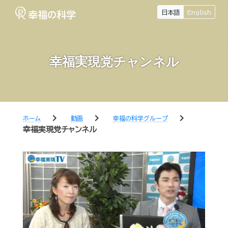
日本語
English
幸福実現党チャンネル
chevron_right
chevron_right
chevron_right
ホーム
動画
幸福の科学グループ
幸福実現党チャンネル