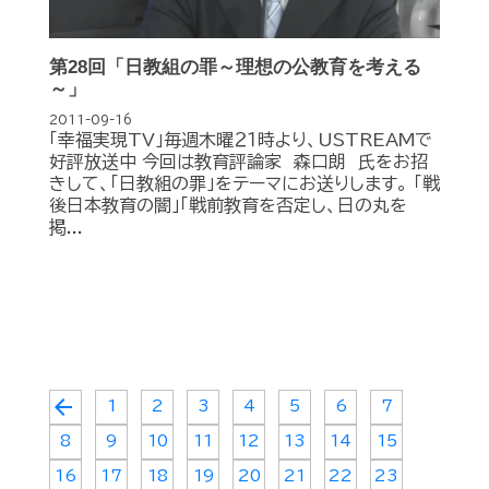
第28回「日教組の罪～理想の公教育を考える
～」
2011-09-16
「幸福実現TV」毎週木曜２１時より、USTREAMで
好評放送中 今回は教育評論家 森口朗 氏をお招
きして、「日教組の罪」をテーマにお送りします。 「戦
後日本教育の闇」「戦前教育を否定し、日の丸を
掲...
arrow_back
1
2
3
4
5
6
7
8
9
10
11
12
13
14
15
16
17
18
19
20
21
22
23