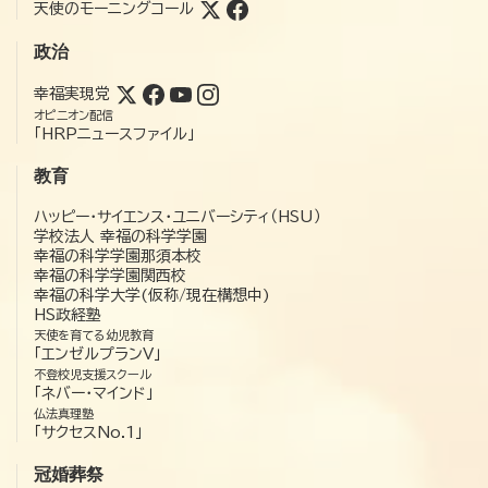
天使のモーニングコール
政治
幸福実現党
オピニオン配信
「HRPニュースファイル」
教育
ハッピー・サイエンス・ユニバーシティ（HSU）
学校法人 幸福の科学学園
幸福の科学学園那須本校
幸福の科学学園関西校
幸福の科学大学(仮称/現在構想中)
HS政経塾
天使を育てる幼児教育
「エンゼルプランV」
不登校児支援スクール
「ネバー・マインド」
仏法真理塾
「サクセスNo.1」
冠婚葬祭