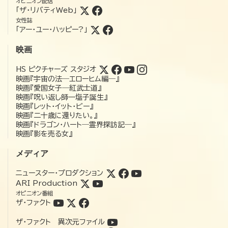
オピニオン配信
「ザ・リバティWeb」
女性誌
「アー・ユー・ハッピー?」
映画
HS ピクチャーズ スタジオ
映画『宇宙の法―エローヒム編―』
映画『愛国女子―紅武士道』
映画『呪い返し師—塩子誕生』
映画『レット・イット・ビー』
映画『二十歳に還りたい。』
映画『ドラゴン・ハート―霊界探訪記―』
映画『影を売る女』
メディア
ニュースター・プロダクション
ARI Production
オピニオン番組
ザ・ファクト
ザ・ファクト 異次元ファイル