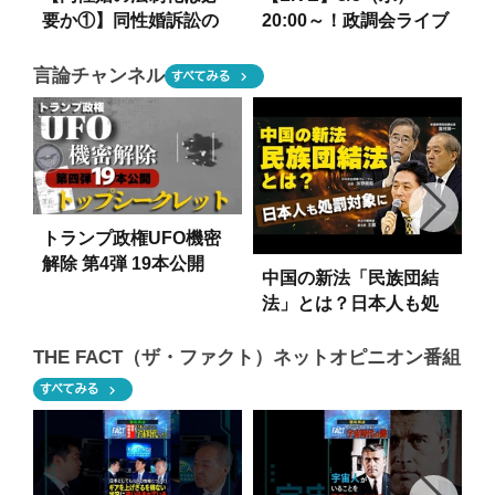
要か①】同性婚訴訟の
20:00～！政調会ライブ
(
全体像
トークVol.39 テーマ
は後日お知らせいたし
言論チャンネル
chevron_right
すべてみる
ます！最新の時事問題
に言及します！
トランプ政権UFO機密
解除 第4弾 19本公開
中国の新法「民族団結
【トップシークレッ
法」とは？日本人も処
ト】
罰対象に。（矢野義昭/
王戴/里村英一）【第3回
THE FACT（ザ・ファクト）ネットオピニオン番組
「国際フォーラム」ダ
chevron_right
すべてみる
イジェストvol.2】
イ