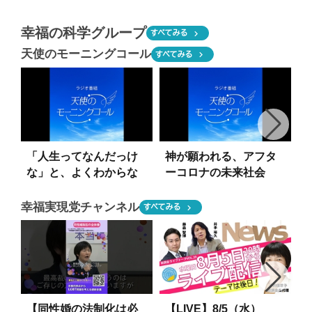
損害賠償確定【宏洋
とした嘘の証言内容と
氏・週刊文春訴訟】
は【宏洋氏・週刊文春
幸福の科学グループ
chevron_right
すべてみる
【宏洋氏の嘘を正して
訴訟】【宏洋氏の嘘を
天使のモーニングコール
chevron_right
すべてみる
更生を願うシリーズ6】
正して更生を願うシリ
#shorts
ーズ5】#shorts
#
「人生ってなんだっけ
神が願われる、アフタ
な」と、よくわからな
ーコロナの未来社会
くなったあなたへ。
幸福実現党チャンネル
chevron_right
すべてみる
【同性婚の法制化は必
【LIVE】8/5（水）