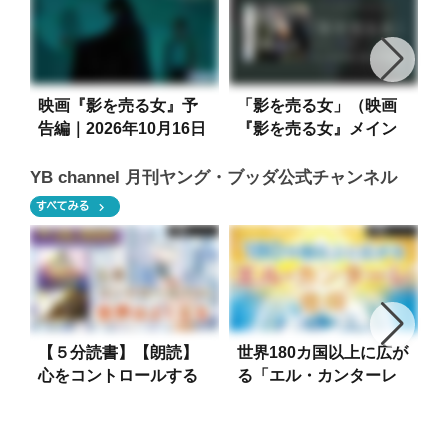
映画『影を売る女』予
「影を売る女」（映画
告編｜2026年10月16日
『影を売る女』メイン
報
ROADSHOW
テーマ）WEB CM
YB channel 月刊ヤング・ブッダ公式チャンネル
chevron_right
すべてみる
【５分読書】【朗読】
世界180カ国以上に広が
心をコントロールする
る「エル・カンターレ
と世界は良くなる【心
信仰」って何？ 【宗
を調える】【瞑想】
教】【信仰】【神様】