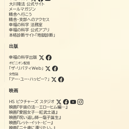
大川隆法 公式サイト
メールマガジン
精舎へ行こう
精舎・支部へのアクセス
幸福の科学 法務室
幸福の科学 公式アプリ
本格診断サイト「地獄診断」
出版
幸福の科学出版
オピニオン配信
「ザ・リバティWeb」
女性誌
「アー・ユー・ハッピー?」
映画
HS ピクチャーズ スタジオ
映画『宇宙の法―エローヒム編―』
映画『愛国女子―紅武士道』
映画『呪い返し師—塩子誕生』
映画『レット・イット・ビー』
映画『二十歳に還りたい。』