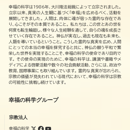
幸福の科学は1986年、大川隆法総裁によって立宗されました。
立宗以来、真実の人生観に基づく「幸福」を広めるべく、活動を
展開してきました。 人間は、肉体に魂が宿った霊的な存在であ
り、心こそがその本質であること。 私たちは、この世とあの世を
何度も転生輪廻し、様々な人生経験を通して、自らの魂を成長さ
せていく存在であること。 神仏が実在し、過去も現在も未来も、
人類を導いているということ。 こうした霊的な真実を広め、人間
にとっての本当の幸福を探究すると共に、神仏の願う平和で繁
栄した世界を実現することこそ、幸福の科学の使命であり目的で
す。 その使命の実現のために、幸福の科学は、講演や書籍やメ
ディアによる啓蒙活動や数々の社会貢献活動、さらには、政治や
教育、国際事業にも取り組んでいます。 霊的な真実が忘れられ、
宗教の価値が見失われている現代において、幸福の科学は宗教
の可能性に挑戦し続けています。
幸福の科学グループ
宗教法人
幸福の科学