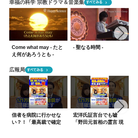
幸福の科学 宗教ドラマ＆音楽集
chevron_right
すべてみる
Come what may - たと
- 聖なる時間 -
-
え何があろうとも -
広報局
chevron_right
すべてみる
信者を病院に行かせな
宏洋氏証言台でも嘘
い？！「最高裁で確定
「野田元首相の霊言 現
した宏洋氏の嘘」幸福
場は騒然…？じゃなか
の科学勝訴で121万円の
った！」裁判官も啞然