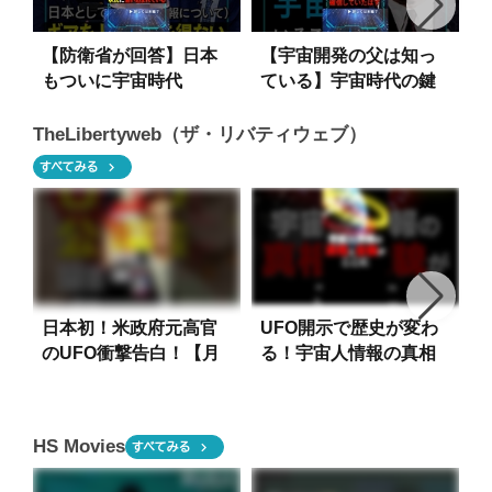
【防衛省が回答】日本
【宇宙開発の父は知っ
もついに宇宙時代
ている】宇宙時代の鍵
へ！？
TheLibertyweb（ザ・リバティウェブ）
chevron_right
すべてみる
日本初！米政府元高官
UFO開示で歴史が変わ
のUFO衝撃告白！【月
る！宇宙人情報の真相
刊「ザ・リバティ」7月
と全貌【月刊「ザ・リ
号 発売中！】
バティ」7月号 発売
中！】
HS Movies
chevron_right
すべてみる