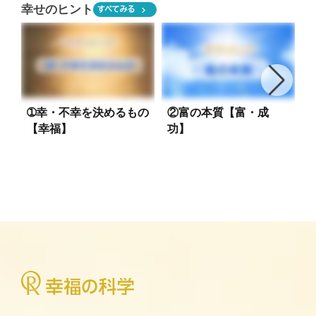
幸せのヒント
chevron_right
すべてみる
➀幸・不幸を決めるもの
②富の本質【富・成
【幸福】
功】