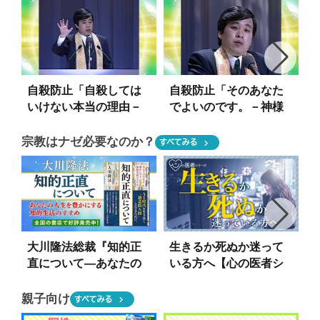
自殺防止「自殺しては
自殺防止「そのあなた
いけない本当の理由－
でよいのです。－神様
あなたの人生には目的
から許された自分」大
と使命がある」大川隆
川隆法総裁法話『悟り
宗教はナゼ必要なのか？
chevron_right
すべてみる
法総裁法話『悟りの復
の復権』
権』
大川隆法総裁『知的正
生きるか死ぬか迷って
直について―あなたの
いる方へ【心の医者シ
人生を豊かにする知的
リーズ25】
生活のすすめ―』｜幸
親子向け
chevron_right
すべてみる
福の科学出版