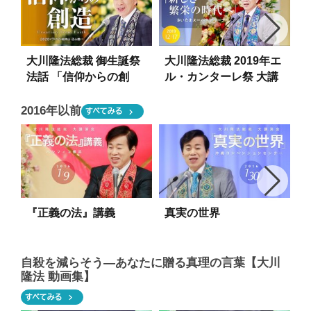
大川隆法総裁 御生誕祭
大川隆法総裁 2019年エ
法話 「信仰からの創
ル・カンターレ祭 大講
造」抜粋版（総本山・
演会 「新しき繁栄の時
正心館）
代へ」抜粋版（さいた
2016年以前
chevron_right
すべてみる
まスーパーアリーナ）
『正義の法』講義
真実の世界
自殺を減らそう―あなたに贈る真理の言葉【大川
隆法 動画集】
chevron_right
すべてみる