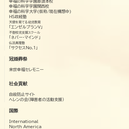
幸福の科学学園那須本校
幸福の科学学園関西校
幸福の科学大学(仮称/現在構想中)
HS政経塾
天使を育てる幼児教育
「エンゼルプランV」
不登校児支援スクール
「ネバー・マインド」
仏法真理塾
「サクセスNo.1」
冠婚葬祭
来世幸福セレモニー
社会貢献
自殺防止サイト
ヘレンの会（障害者の活動支援）
国際
International
North America