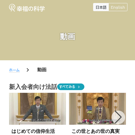
日本語
English
動画
chevron_right
動画
ホーム
新入会者向け法話
chevron_right
すべてみる
はじめての信仰生活
この世とあの世の真実