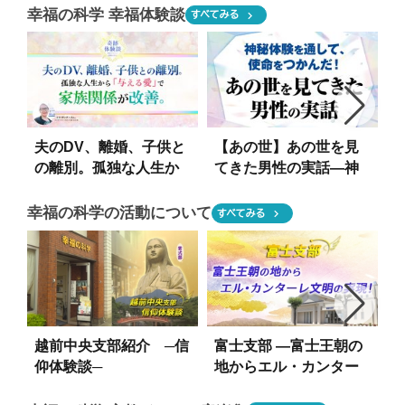
ナうつ・自殺を減らそ
ロナうつ・自殺を減ら
幸福の科学 幸福体験談
chevron_right
すべてみる
うキャンペーン12】
そうキャンペーン11】
1
夫のDV、離婚、子供と
【あの世】あの世を見
の離別。孤独な人生か
てきた男性の実話―神
ら「与える愛」で家族
秘体験を通して、使命
関係が改善【奇跡体験
をつかんだ！―
幸福の科学の活動について
chevron_right
すべてみる
談】
越前中央支部紹介 ─信
富士支部 ―富士王朝の
仰体験談─
地からエル・カンター
レ文明の実現！―
レ