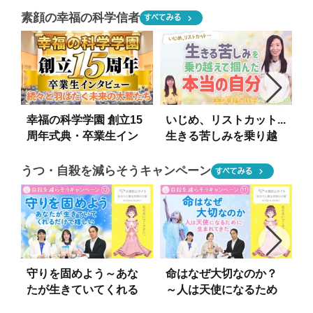
「人生計画」作成法
方前編）
素顔の幸福の科学信者
chevron_right
すべてみる
（結婚相手の選び方後
【HappyScienceスピ
【
編）【HappyScience
リチュアル人生相談 第
スピリチュアル人生相
38回】
談 第39回】
幸福の科学学園 創立15
いじめ、リストカット...
周年式典・卒業生イン
生きる苦しみを乗り越
タビュー ～続々と羽ば
えて掴んだ本当の自分
たく未来の大鷲たち～
【素顔の幸福の科学2世
うつ・自殺を減らそうキャンペーン
chevron_right
すべてみる
会員】
守りを固めよう～あな
命はなぜ大切なのか？
たが生きていてくれる
～人は天使になるため
だけで嬉しい～【コロ
に生まれてきた～【コ