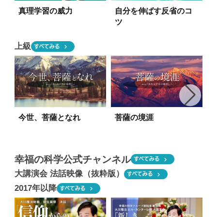
真理学習の威力
自分を伸ばす反省のコ
ツ
上級
chevron_right
すべてみる
今世、菩薩となれ
菩薩の境涯
幸福の科学公式チャンネル
chevron_right
すべてみる
大講演会 法話映像（抜粋版）
chevron_right
すべてみる
2017年以降
chevron_right
すべてみる