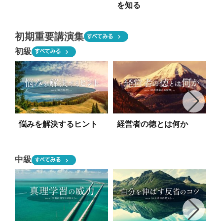
を知る
初期重要講演集
chevron_right
すべてみる
初級
chevron_right
すべてみる
悩みを解決するヒント
経営者の徳とは何か
中級
chevron_right
すべてみる